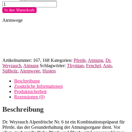
Dr.
Weyrauch
In den Warenkorb
Alpenfrische
Nr.
Atemwege
6
für
Pferde
Menge
Artikelnummer:
167, 168
Kategorien:
Pferde
,
Atmung
,
Dr.
Weyrauch
,
Atmung
Schlagwörter:
Thymian
,
Fenchel
,
Anis
,
Süßholz
,
Atemwege
,
Husten
Beschreibung
Zusätzliche Informationen
Produktsicherheit
Rezensionen (0)
Beschreibung
Dr. Weyrauch Alpenfrische Nr. 6 ist ein Kombinationspräparat für
Pferde, das der Gesunderhaltung der Atmungsorgane dient. Vor