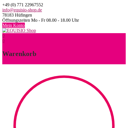
Skip
+49 (0) 771 22967552
to
info@equisio-shop.de
content
78183 Hüfingen
Öffnungszeiten Mo - Fr 08.00 - 18.00 Uhr
Mein Konto
0
0
Warenkorb