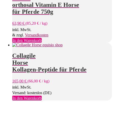
orthosal Vitamin E Horse
für Pferde 750g
63,90
€
(
85,20
€
/
kg
)
inkl. MwSt.
& zzgl.
Versandkosten
In den Warenkorb
Collagile
Horse
Kollagen-Peptide für Pferde
165,00
€
(
66,00
€
/
kg
)
inkl. MwSt.
Versand: kostenlos (DE)
In den Warenkorb