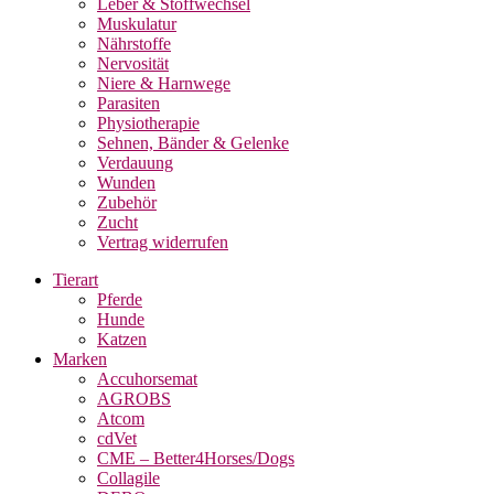
Leber & Stoffwechsel
Muskulatur
Nährstoffe
Nervosität
Niere & Harnwege
Parasiten
Physiotherapie
Sehnen, Bänder & Gelenke
Verdauung
Wunden
Zubehör
Zucht
Vertrag widerrufen
Tierart
Pferde
Hunde
Katzen
Marken
Accuhorsemat
AGROBS
Atcom
cdVet
CME – Better4Horses/Dogs
Collagile