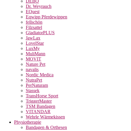
DEBO
Dr. Weyrauch
EQuest
Eqwipp Pferdewippen
fellschön
Filzsattel
GladiatorPLUS
JawLax
LovelStar
LuxMy
MuliMann
MOVIT
Nature Pet
navalis
Nordic Medica
NutraPet
PerNaturam
Stassek
TransHorse Sport
TriggerMaster
TSM Bandagen
VITANDAR
Wehrle Wärmekissen
Physiotherapie
Bandagen & Orthesen