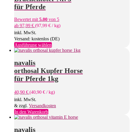
für Pferde
Bewertet mit
5.00
von 5
ab
97,99
€
(
97,99
€
/
kg
)
inkl. MwSt.
Versand: kostenlos (DE)
Dieses
Ausführung wählen
Produkt
weist
mehrere
navalis
Varianten
orthosal Kupfer Horse
auf.
Die
für Pferde 1kg
Optionen
können
40,90
€
(
40,90
€
/
kg
)
auf
der
inkl. MwSt.
Produktseite
& zzgl.
Versandkosten
gewählt
In den Warenkorb
werden
navalis