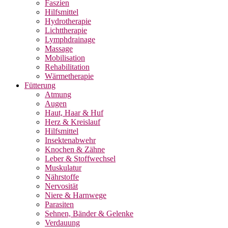
Faszien
Hilfsmittel
Hydrotherapie
Lichttherapie
Lymphdrainage
Massage
Mobilisation
Rehabilitation
Wärmetherapie
Fütterung
Atmung
Augen
Haut, Haar & Huf
Herz & Kreislauf
Hilfsmittel
Insektenabwehr
Knochen & Zähne
Leber & Stoffwechsel
Muskulatur
Nährstoffe
Nervosität
Niere & Harnwege
Parasiten
Sehnen, Bänder & Gelenke
Verdauung