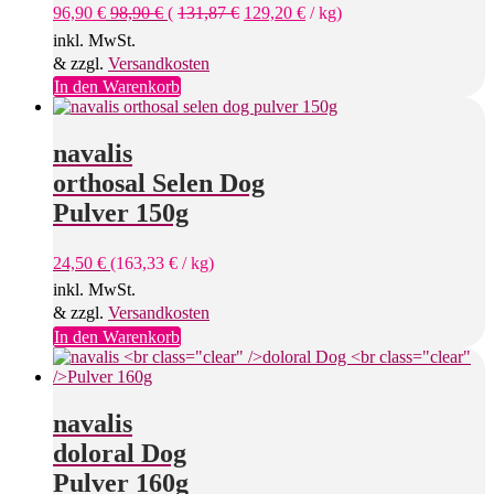
96,90
€
98,90
€
(
131,87
€
129,20
€
/
kg
)
inkl. MwSt.
& zzgl.
Versandkosten
In den Warenkorb
navalis
orthosal Selen Dog
Pulver 150g
24,50
€
(
163,33
€
/
kg
)
inkl. MwSt.
& zzgl.
Versandkosten
In den Warenkorb
navalis
doloral Dog
Pulver 160g