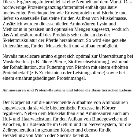
Dieses Ergänzungsfuttermittel ist eine Neuheit auf dem Markt! Das
hochwertige Proteinergänzungsfuttermittel enthält qualitativ
hochwertige Proteinquellen wie Erbsenprotein und Bierhefe und
liefert so essetzielle Bausteine für den Aufbau von Muskelmasse.
Zusätzlich wurden die essentiellen Aminosäuren Lysin und
Methionin in präzisen und optimalen Mengen zugesetzt, wodurch
das Aminosäureprofil des Produkts sehr nahe an das der
Skelettmuskulatur der Pferde herankommt. So wird eine gezielte
Unterstützung für den Muskelerhalt und -aufbau ermöglicht.
Navalis musclecare amino eignet sich optimal zur Unterstützung bei
Muskelverlust (z.B. ältere Pferde, Stoffwechselstörung), während
der Rehabilitation, zur Fütterung von Pferden mit einem erhöhten
Proteinbedarf (z.B.Zuchtstuten oder Leistungspferde) sowie bei
einem ernährungsbedingten Proteinmangel.
Aminosäuren sind Protein-Bausteine und bilden die Basis tierischen Lebens.
Der Körper ist auf die ausreichende Aufnahme von Aminosäuren
angewiesen, da sie viele biochemische Prozesse im Körper
regulieren. Neben dem Muskelaufbau sind Aminosäuren auch am
Huf- und Haarwachstum, für den Aufbau von Bindegewebe und
Knochen, für Botenstoffe im Gehirn und im Nervensystem, für die
Zellregeneration im gesamten Körper und ebenso für die
Herstellung von Milch oder Sperma beteiligt.