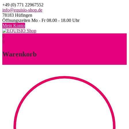
Skip
+49 (0) 771 22967552
to
info@equisio-shop.de
content
78183 Hüfingen
Öffnungszeiten Mo - Fr 08.00 - 18.00 Uhr
Mein Konto
0
0
Warenkorb