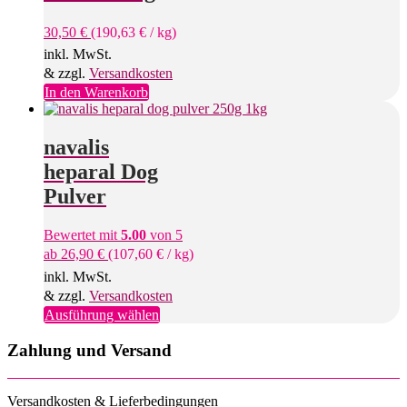
30,50
€
(
190,63
€
/
kg
)
inkl. MwSt.
& zzgl.
Versandkosten
In den Warenkorb
navalis
heparal Dog
Pulver
Bewertet mit
5.00
von 5
ab
26,90
€
(
107,60
€
/
kg
)
inkl. MwSt.
& zzgl.
Versandkosten
Dieses
Ausführung wählen
Produkt
weist
Zahlung und Versand
mehrere
Varianten
auf.
Versandkosten & Lieferbedingungen