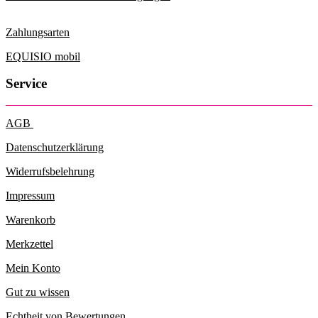
Die
Optionen
können
Zahlungsarten
auf
der
EQUISIO mobil
Produktseite
gewählt
Service
werden
AGB
Datenschutzerklärung
Widerrufsbelehrung
Impressum
Warenkorb
Merkzettel
Mein Konto
Gut zu wissen
Echtheit von Bewertungen