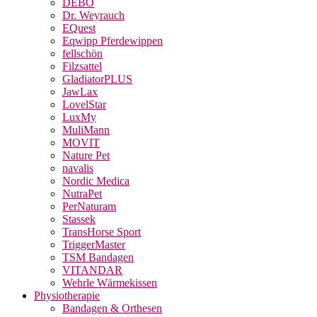
DEBO
Dr. Weyrauch
EQuest
Eqwipp Pferdewippen
fellschön
Filzsattel
GladiatorPLUS
JawLax
LovelStar
LuxMy
MuliMann
MOVIT
Nature Pet
navalis
Nordic Medica
NutraPet
PerNaturam
Stassek
TransHorse Sport
TriggerMaster
TSM Bandagen
VITANDAR
Wehrle Wärmekissen
Physiotherapie
Bandagen & Orthesen