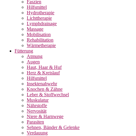
Faszien
Hilfsmittel
Hydrotherapie
Lichttherapie
Lymphdrainage
Massage
Mobilisation
Rehabilitation
Wärmetherapie
Fütterung
Atmung
Augen
Haut, Haar & Huf
Herz & Kreislauf
Hilfsmittel
Insektenabwehr
Knochen & Zähne
Leber & Stoffwechsel
Muskulatur
Nährstoffe
Nervosität
Niere & Harnwege
Parasiten
Sehnen, Bänder & Gelenke
Verdauung