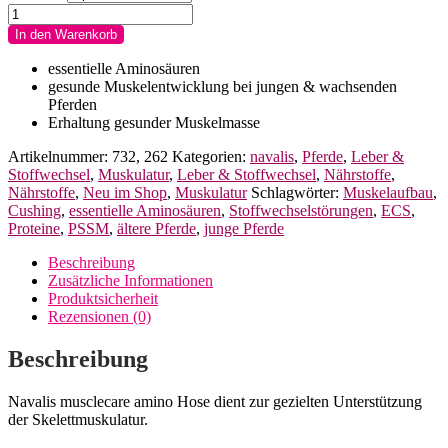
navalis
musclecare
In den Warenkorb
amino
Horse
essentielle Aminosäuren
für
gesunde Muskelentwicklung bei jungen & wachsenden
Pferde
Pferden
Menge
Erhaltung gesunder Muskelmasse
Artikelnummer:
732, 262
Kategorien:
navalis
,
Pferde
,
Leber &
Stoffwechsel
,
Muskulatur
,
Leber & Stoffwechsel
,
Nährstoffe
,
Nährstoffe
,
Neu im Shop
,
Muskulatur
Schlagwörter:
Muskelaufbau
,
Cushing
,
essentielle Aminosäuren
,
Stoffwechselstörungen
,
ECS
,
Proteine
,
PSSM
,
ältere Pferde
,
junge Pferde
Beschreibung
Zusätzliche Informationen
Produktsicherheit
Rezensionen (0)
Beschreibung
Navalis musclecare amino Hose dient zur gezielten Unterstützung
der Skelettmuskulatur.