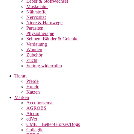
Leber & Stoffwechsel
Muskulatur
Nährstoffe
Nervosität
Niere & Harnwege
Parasiten
Physiotherapie
Sehnen, Bänder & Gelenke
Verdauung
Wunden
Zubehör
Zucht
Vertrag widerrufen
Tierart
Pferde
Hunde
Katzen
Marken
Accuhorsemat
AGROBS
Atcom
cdVet
CME – Better4Horses/Dogs
Collagile