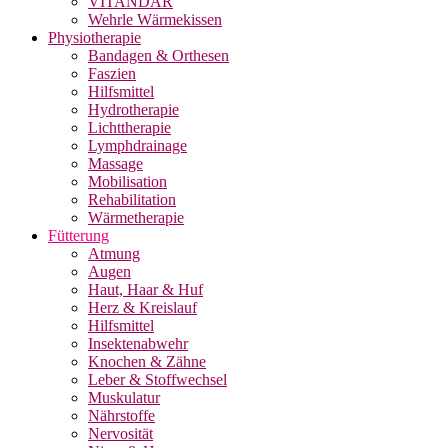
VITANDAR
Wehrle Wärmekissen
Physiotherapie
Bandagen & Orthesen
Faszien
Hilfsmittel
Hydrotherapie
Lichttherapie
Lymphdrainage
Massage
Mobilisation
Rehabilitation
Wärmetherapie
Fütterung
Atmung
Augen
Haut, Haar & Huf
Herz & Kreislauf
Hilfsmittel
Insektenabwehr
Knochen & Zähne
Leber & Stoffwechsel
Muskulatur
Nährstoffe
Nervosität