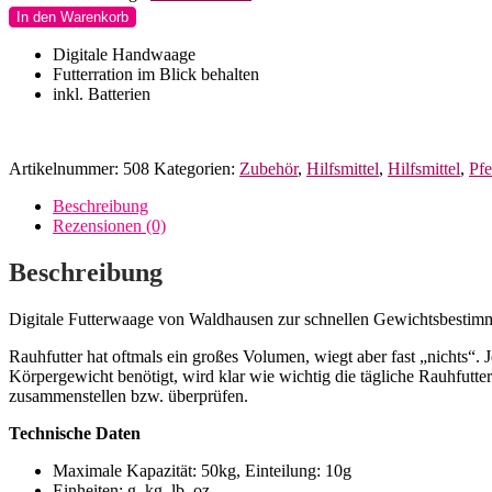
Digitale
In den Warenkorb
FutterwaageWaldhausen
Menge
Digitale Handwaage
Futterration im Blick behalten
inkl. Batterien
Artikelnummer:
508
Kategorien:
Zubehör
,
Hilfsmittel
,
Hilfsmittel
,
Pfe
Beschreibung
Rezensionen (0)
Beschreibung
Digitale Futterwaage von Waldhausen zur schnellen Gewichtsbestim
Rauhfutter hat oftmals ein großes Volumen, wiegt aber fast „nichts“. J
Körpergewicht benötigt, wird klar wie wichtig die tägliche Rauhfutter
zusammenstellen bzw. überprüfen.
Technische Daten
Maximale Kapazität: 50kg, Einteilung: 10g
Einheiten: g, kg, lb, oz