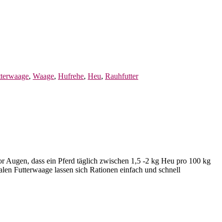
tterwaage
,
Waage
,
Hufrehe
,
Heu
,
Rauhfutter
 vor Augen, dass ein Pferd täglich zwischen 1,5 -2 kg Heu pro 100 kg
talen Futterwaage lassen sich Rationen einfach und schnell