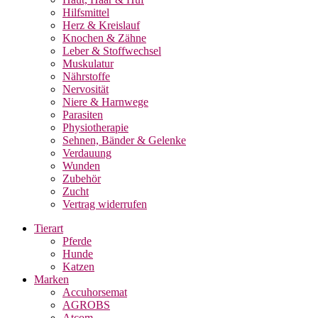
Hilfsmittel
Herz & Kreislauf
Knochen & Zähne
Leber & Stoffwechsel
Muskulatur
Nährstoffe
Nervosität
Niere & Harnwege
Parasiten
Physiotherapie
Sehnen, Bänder & Gelenke
Verdauung
Wunden
Zubehör
Zucht
Vertrag widerrufen
Tierart
Pferde
Hunde
Katzen
Marken
Accuhorsemat
AGROBS
Atcom