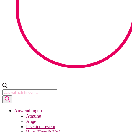
Products
search
Anwendungen
Atmung
Augen
Insektenabwehr
Haut, Haar & Huf