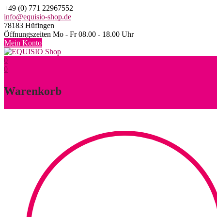
Skip
+49 (0) 771 22967552
to
info@equisio-shop.de
content
78183 Hüfingen
Öffnungszeiten Mo - Fr 08.00 - 18.00 Uhr
Mein Konto
0
0
Warenkorb