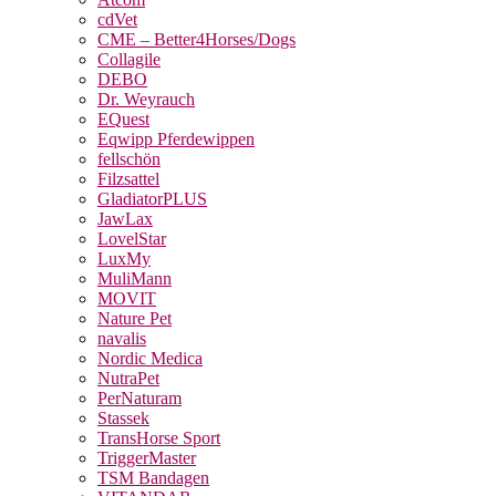
cdVet
CME – Better4Horses/Dogs
Collagile
DEBO
Dr. Weyrauch
EQuest
Eqwipp Pferdewippen
fellschön
Filzsattel
GladiatorPLUS
JawLax
LovelStar
LuxMy
MuliMann
MOVIT
Nature Pet
navalis
Nordic Medica
NutraPet
PerNaturam
Stassek
TransHorse Sport
TriggerMaster
TSM Bandagen