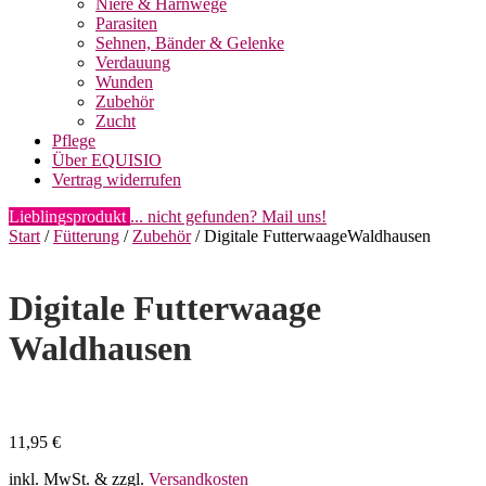
Niere & Harnwege
Parasiten
Sehnen, Bänder & Gelenke
Verdauung
Wunden
Zubehör
Zucht
Pflege
Über EQUISIO
Vertrag widerrufen
Lieblingsprodukt
... nicht gefunden? Mail uns!
Start
/
Fütterung
/
Zubehör
/ Digitale FutterwaageWaldhausen
Digitale Futterwaage
Waldhausen
11,95
€
inkl. MwSt.
& zzgl.
Versandkosten