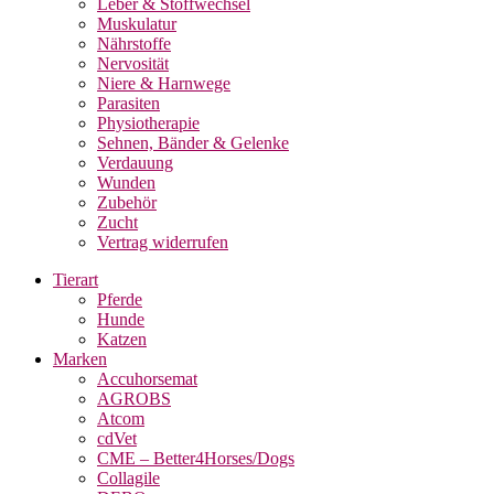
Leber & Stoffwechsel
Muskulatur
Nährstoffe
Nervosität
Niere & Harnwege
Parasiten
Physiotherapie
Sehnen, Bänder & Gelenke
Verdauung
Wunden
Zubehör
Zucht
Vertrag widerrufen
Tierart
Pferde
Hunde
Katzen
Marken
Accuhorsemat
AGROBS
Atcom
cdVet
CME – Better4Horses/Dogs
Collagile