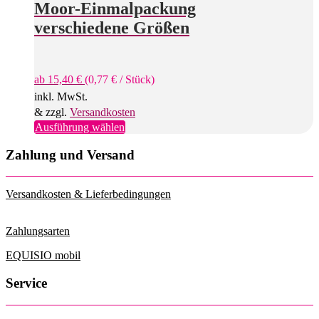
Moor-Einmalpackung
verschiedene Größen
ab
15,40
€
(
0,77
€
/
Stück
)
inkl. MwSt.
& zzgl.
Versandkosten
Dieses
Ausführung wählen
Produkt
weist
Zahlung und Versand
mehrere
Varianten
auf.
Versandkosten & Lieferbedingungen
Die
Optionen
können
Zahlungsarten
auf
der
EQUISIO mobil
Produktseite
gewählt
Service
werden