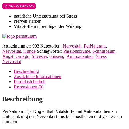
PerNaturam
In den Warenkorb
Epi-
Dog
natürliche Unterstützung bei Stress
für
Nerven stärken
Hunde
Vitalstoffe mit beruhigender Wirkung
Menge
Artikelnummer:
903
Kategorien:
Nervosität
,
PerNaturam
,
Nervosität
,
Hunde
Schlagwörter:
Passionsblume
,
Schnurbaum
,
Angst
,
Ginkgo
,
Silvester
,
Ginseng
,
Antioxidantien
,
Stress
,
Nervosität
Beschreibung
Zusätzliche Informationen
Produktsicherheit
Rezensionen (0)
Beschreibung
PerNaturam Epi-Dog enthält Vitalstoffe und Antioxidantien zur
Unterstützung des Nervenkostüms bei ängstlichen und gestressten
Hunden.