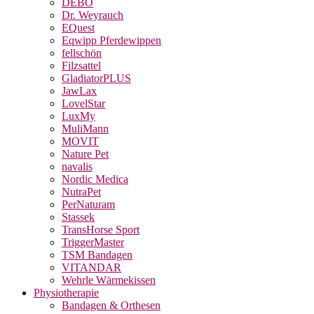
DEBO
Dr. Weyrauch
EQuest
Eqwipp Pferdewippen
fellschön
Filzsattel
GladiatorPLUS
JawLax
LovelStar
LuxMy
MuliMann
MOVIT
Nature Pet
navalis
Nordic Medica
NutraPet
PerNaturam
Stassek
TransHorse Sport
TriggerMaster
TSM Bandagen
VITANDAR
Wehrle Wärmekissen
Physiotherapie
Bandagen & Orthesen