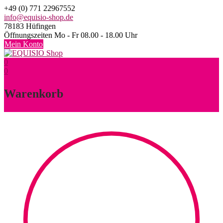
Skip
+49 (0) 771 22967552
to
info@equisio-shop.de
content
78183 Hüfingen
Öffnungszeiten Mo - Fr 08.00 - 18.00 Uhr
Mein Konto
0
0
Warenkorb