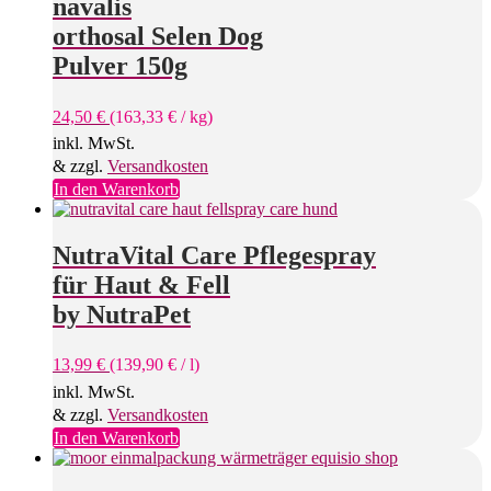
navalis
orthosal Selen Dog
Pulver 150g
24,50
€
(
163,33
€
/
kg
)
inkl. MwSt.
& zzgl.
Versandkosten
In den Warenkorb
NutraVital Care Pflegespray
für Haut & Fell
by NutraPet
13,99
€
(
139,90
€
/
l
)
inkl. MwSt.
& zzgl.
Versandkosten
In den Warenkorb