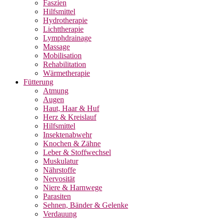
Faszien
Hilfsmittel
Hydrotherapie
Lichttherapie
Lymphdrainage
Massage
Mobilisation
Rehabilitation
Wärmetherapie
Fütterung
Atmung
Augen
Haut, Haar & Huf
Herz & Kreislauf
Hilfsmittel
Insektenabwehr
Knochen & Zähne
Leber & Stoffwechsel
Muskulatur
Nährstoffe
Nervosität
Niere & Harnwege
Parasiten
Sehnen, Bänder & Gelenke
Verdauung