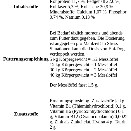
Rohprotein 11,7 %, Fettgehalt 22,6 %,
Inhaltsstoffe
Rohfaser 5,3 %, Rohasche 20,9 %.
Mineralstoffe: Calcium 1,07 %, Phosphor
0,74 %, Natrium 0,13 %
Bei Bedarf täglich morgens und abends
zum Futter dazugegeben. Die Dosierung
ist angegeben pro Mahlzeit! In Stress-
Situationen kann die Dosis von Epi-Dog
verdoppelt werden.
Fütterungsempfehlung
5 kg Körpergewicht = 1/2 Messlöffel
15 kg Körpergewicht = 1 Messlöffel
30 kg Körpergewicht = 2 Messlöffel
40 kg Körpergewicht = 3 Messlöffel
Der Messlöffel fasst 1,5 g.
Ernährungsphysiolog. Zusatzstoffe je kg
Vitamin B1 (Thiaminhydrochlorid) 0,1 g,
Vitamin B6 (Pyridoxinhydrochlorid) 0,1
Zusatzstoffe
g, Vitamin B12 (Cyanocobalamin) 0,0025
g, Zink als Zinkchelat, Hydrat 4 g, Taurin
2 g