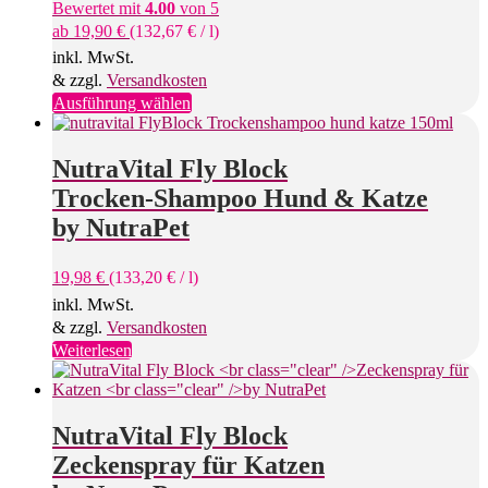
Bewertet mit
4.00
von 5
ab
19,90
€
(
132,67
€
/
l
)
inkl. MwSt.
& zzgl.
Versandkosten
Dieses
Ausführung wählen
Produkt
weist
mehrere
NutraVital Fly Block
Varianten
Trocken-Shampoo Hund & Katze
auf.
Die
by NutraPet
Optionen
können
19,98
€
(
133,20
€
/
l
)
auf
der
inkl. MwSt.
Produktseite
& zzgl.
Versandkosten
gewählt
Weiterlesen
werden
NutraVital Fly Block
Zeckenspray für Katzen