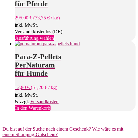
für Pferde
295,00
€
(
73,75
€
/
kg
)
inkl. MwSt.
Versand: kostenlos (DE)
Dieses
Ausführung wählen
Produkt
weist
mehrere
Para-Z-Pellets
Varianten
PerNaturam
auf.
Die
für Hunde
Optionen
können
12,80
€
(
51,20
€
/
kg
)
auf
der
inkl. MwSt.
Produktseite
& zzgl.
Versandkosten
gewählt
In den Warenkorb
werden
Du bist auf der Suche nach einem Geschenk? Wie wäre es mit
einem Shopping-Gutschein?