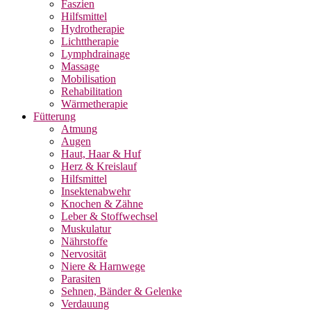
Faszien
Hilfsmittel
Hydrotherapie
Lichttherapie
Lymphdrainage
Massage
Mobilisation
Rehabilitation
Wärmetherapie
Fütterung
Atmung
Augen
Haut, Haar & Huf
Herz & Kreislauf
Hilfsmittel
Insektenabwehr
Knochen & Zähne
Leber & Stoffwechsel
Muskulatur
Nährstoffe
Nervosität
Niere & Harnwege
Parasiten
Sehnen, Bänder & Gelenke
Verdauung