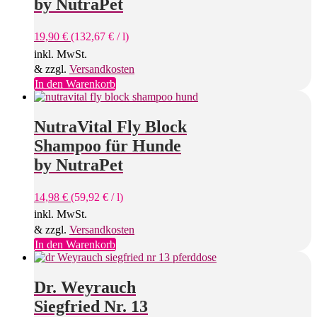
by NutraPet
19,90
€
(
132,67
€
/
l
)
inkl. MwSt.
& zzgl.
Versandkosten
In den Warenkorb
NutraVital Fly Block
Shampoo für Hunde
by NutraPet
14,98
€
(
59,92
€
/
l
)
inkl. MwSt.
& zzgl.
Versandkosten
In den Warenkorb
Dr. Weyrauch
Siegfried Nr. 13