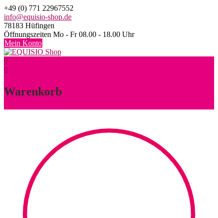
Skip
+49 (0) 771 22967552
to
info@equisio-shop.de
content
78183 Hüfingen
Öffnungszeiten Mo - Fr 08.00 - 18.00 Uhr
Mein Konto
0
0
Warenkorb