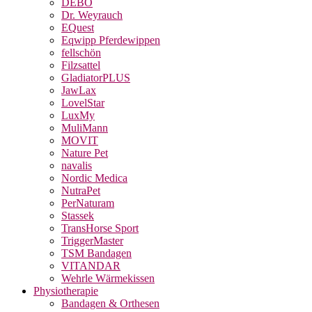
DEBO
Dr. Weyrauch
EQuest
Eqwipp Pferdewippen
fellschön
Filzsattel
GladiatorPLUS
JawLax
LovelStar
LuxMy
MuliMann
MOVIT
Nature Pet
navalis
Nordic Medica
NutraPet
PerNaturam
Stassek
TransHorse Sport
TriggerMaster
TSM Bandagen
VITANDAR
Wehrle Wärmekissen
Physiotherapie
Bandagen & Orthesen