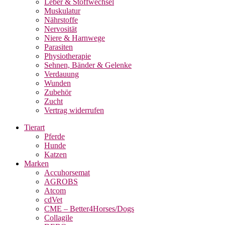
Leber & Stoffwechsel
Muskulatur
Nährstoffe
Nervosität
Niere & Harnwege
Parasiten
Physiotherapie
Sehnen, Bänder & Gelenke
Verdauung
Wunden
Zubehör
Zucht
Vertrag widerrufen
Tierart
Pferde
Hunde
Katzen
Marken
Accuhorsemat
AGROBS
Atcom
cdVet
CME – Better4Horses/Dogs
Collagile