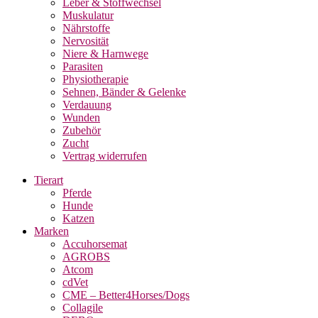
Leber & Stoffwechsel
Muskulatur
Nährstoffe
Nervosität
Niere & Harnwege
Parasiten
Physiotherapie
Sehnen, Bänder & Gelenke
Verdauung
Wunden
Zubehör
Zucht
Vertrag widerrufen
Tierart
Pferde
Hunde
Katzen
Marken
Accuhorsemat
AGROBS
Atcom
cdVet
CME – Better4Horses/Dogs
Collagile