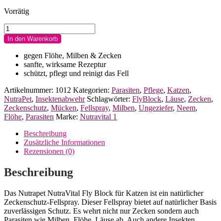
Vorrätig
NutraVital
Fly
In den Warenkorb
Block
Zeckenspray
gegen Flöhe, Milben & Zecken
für
sanfte, wirksame Rezeptur
Katzen
schützt, pflegt und reinigt das Fell
by
NutraPet
Artikelnummer:
1012
Kategorien:
Parasiten
,
Pflege
,
Katzen
,
Menge
NutraPet
,
Insektenabwehr
Schlagwörter:
FlyBlock
,
Läuse
,
Zecken
,
Zeckenschutz
,
Mücken
,
Fellspray
,
Milben
,
Ungeziefer
,
Neem
,
Flöhe
,
Parasiten
Marke:
Nutravital 1
Beschreibung
Zusätzliche Informationen
Rezensionen (0)
Beschreibung
Das Nutrapet NutraVital Fly Block für Katzen ist ein natürlicher
Zeckenschutz-Fellspray. Dieser Fellspray bietet auf natürlicher Basis
zuverlässigen Schutz. Es wehrt nicht nur Zecken sondern auch
Parasiten wie Milben, Flöhe, Läuse ab. Auch andere Insekten