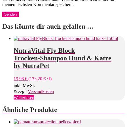
meinen nächsten Kommentar speichern.
Das könnte dir auch gefallen …
NutraVital Fly Block
Trocken-Shampoo Hund & Katze
by NutraPet
19,98
€
(
133,20
€
/
l
)
inkl. MwSt.
& zzgl.
Versandkosten
Weiterlesen
Ähnliche Produkte