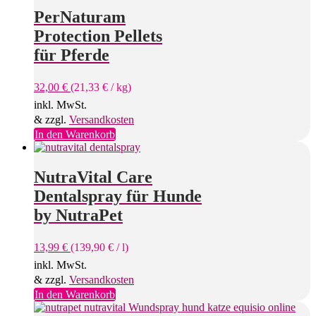
PerNaturam
Protection Pellets
für Pferde
32,00
€
(
21,33
€
/
kg
)
inkl. MwSt.
& zzgl.
Versandkosten
In den Warenkorb
NutraVital Care
Dentalspray für Hunde
by NutraPet
13,99
€
(
139,90
€
/
l
)
inkl. MwSt.
& zzgl.
Versandkosten
In den Warenkorb