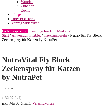
Wunden
Zubehör
Zucht
Pflege
Über EQUISIO
Vertrag widerrufen
Lieblingsprodukt
... nicht gefunden? Mail uns!
Start
/
Anwendungsgebiet
/
Insektenabwehr
/ NutraVital Fly Block
Zeckenspray für Katzen by NutraPet
NutraVital Fly Block
Zeckenspray für Katzen
by NutraPet
19,90
€
(
132,67
€
/
l
)
inkl. MwSt.
& zzgl.
Versandkosten