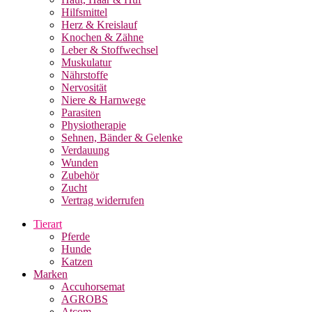
Hilfsmittel
Herz & Kreislauf
Knochen & Zähne
Leber & Stoffwechsel
Muskulatur
Nährstoffe
Nervosität
Niere & Harnwege
Parasiten
Physiotherapie
Sehnen, Bänder & Gelenke
Verdauung
Wunden
Zubehör
Zucht
Vertrag widerrufen
Tierart
Pferde
Hunde
Katzen
Marken
Accuhorsemat
AGROBS
Atcom