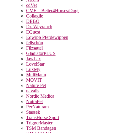
cdVet
CME – Better4Horses/Dogs
Collagile
DEBO
Dr. Weyrauch
EQuest
Eqwipp Pferdewippen
fellschön
Filzsattel
GladiatorPLUS
JawLax
LovelStar
LuxMy
MuliMann
MOVIT
Nature Pet
navalis
Nordic Medica
NutraPet
PerNaturam
Stassek
TransHorse Sport
TriggerMaster
TSM Bandagen