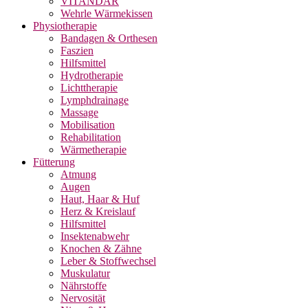
VITANDAR
Wehrle Wärmekissen
Physiotherapie
Bandagen & Orthesen
Faszien
Hilfsmittel
Hydrotherapie
Lichttherapie
Lymphdrainage
Massage
Mobilisation
Rehabilitation
Wärmetherapie
Fütterung
Atmung
Augen
Haut, Haar & Huf
Herz & Kreislauf
Hilfsmittel
Insektenabwehr
Knochen & Zähne
Leber & Stoffwechsel
Muskulatur
Nährstoffe
Nervosität