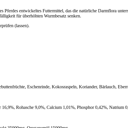
 Pferdes entwickeltes Futtermittel, das die natürliche Darmflora unte
fälligkeit für überhöhten Wurmbesatz senken.
prüfen (lassen).
gebuttenfrüchte, Eschenrinde, Kokosraspeln, Koriander, Bärlauch, Eb
er 16,9%, Rohasche 9,0%, Calcium 1,01%, Phosphor 0,42%, Natrium 
extrakt 35000mg, Oreganumöl 15000mg