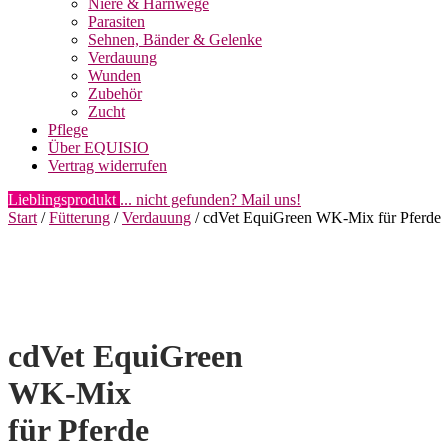
Niere & Harnwege
Parasiten
Sehnen, Bänder & Gelenke
Verdauung
Wunden
Zubehör
Zucht
Pflege
Über EQUISIO
Vertrag widerrufen
Lieblingsprodukt
... nicht gefunden? Mail uns!
Start
/
Fütterung
/
Verdauung
/ cdVet EquiGreen WK-Mix für Pferde
cdVet EquiGreen
WK-Mix
für Pferde