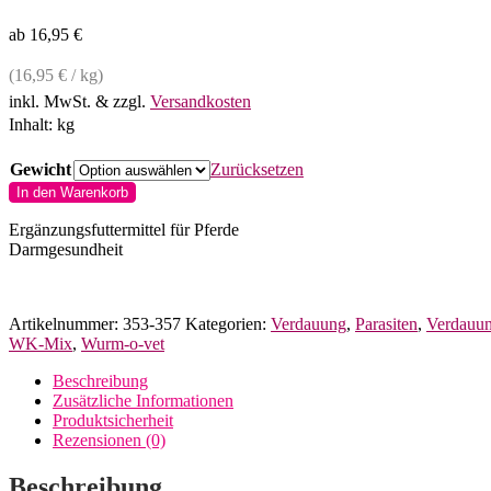
ab
16,95
€
(
16,95
€
/
kg
)
inkl. MwSt.
& zzgl.
Versandkosten
Inhalt:
kg
Gewicht
Zurücksetzen
cdVet
In den Warenkorb
EquiGreen
WK-
Ergänzungsfuttermittel für Pferde
Mix
Darmgesundheit
für
Pferde
Menge
Artikelnummer:
353-357
Kategorien:
Verdauung
,
Parasiten
,
Verdauu
WK-Mix
,
Wurm-o-vet
Beschreibung
Zusätzliche Informationen
Produktsicherheit
Rezensionen (0)
Beschreibung