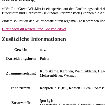
cdVet EquiGreen Wk-Mix ist ein speziell auf den Ernährungsbedarf des
Bitterstoffe und Gerbstoffe (sekundäre Pflanzenstoffe) können die An
Zudem solltest du den Wurmbesatz durch regelmäßige Kotproben über
Hier findest du weitere Produkte von cdVet
Zusätzliche Informationen
Gewicht
n. v.
Darreichungsform
Pulver
Kürbiskerne, Karotten, Walnussblätter, Ha
Zusammensetzung
Melissenblätter, Wermut
Inhaltsstoffe
Rohprotein 15,8%, Rohfett 10,2%, Rohfas
[pro kg]:
Zusatzstoffe
Sensorische Zusatzstoffe: Grapefruitkern