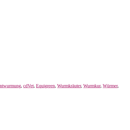
 Entwurmung
,
cdVet
,
Equigreen
,
Wurmkräuter
,
Wurmkur
,
Würmer
,