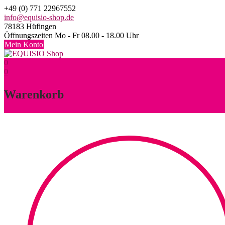
Skip
+49 (0) 771 22967552
to
info@equisio-shop.de
content
78183 Hüfingen
Öffnungszeiten Mo - Fr 08.00 - 18.00 Uhr
Mein Konto
0
0
Warenkorb