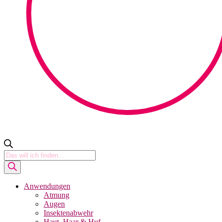
Products
search
Anwendungen
Atmung
Augen
Insektenabwehr
Haut, Haar & Huf