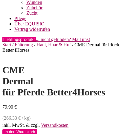
Wunden
Zubehör
Zucht
Pflege
Über EQUISIO
Vertrag widerrufen
Lieblingsprodukt
... nicht gefunden? Mail uns!
Start
/
Fütterung
/
Haut, Haar & Huf
/ CME Dermal für Pferde
Better4Horses
CME
Dermal
für Pferde Better4Horses
79,90
€
(
266,33
€
/
kg
)
inkl. MwSt.
& zzgl.
Versandkosten
CME
In den Warenkorb