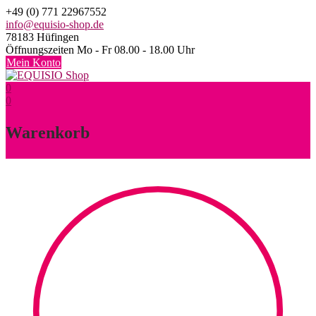
Skip
+49 (0) 771 22967552
to
info@equisio-shop.de
content
78183 Hüfingen
Öffnungszeiten Mo - Fr 08.00 - 18.00 Uhr
Mein Konto
0
0
Warenkorb