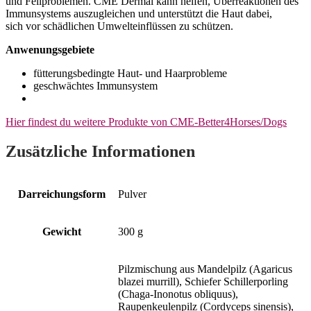
und Fellproblemen. CME Dermal kann helfen, Überreaktionen des
Immunsystems auszugleichen und unterstützt die Haut dabei,
sich vor schädlichen Umwelteinflüssen zu schützen.
Anwenungsgebiete
fütterungsbedingte Haut- und Haarprobleme
geschwächtes Immunsystem
Hier findest du weitere Produkte von CME-Better4Horses/Dogs
Zusätzliche Informationen
Darreichungsform
Pulver
Gewicht
300 g
Pilzmischung aus Mandelpilz (Agaricus
blazei murrill), Schiefer Schillerporling
(Chaga-Inonotus obliquus),
Raupenkeulenpilz (Cordyceps sinensis),