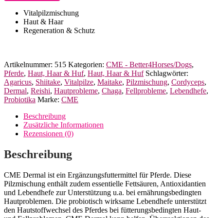
Dermal
für
Vitalpilzmischung
Pferde
Haut & Haar
Better4Horses
Regeneration & Schutz
Menge
Artikelnummer:
515
Kategorien:
CME - Better4Horses/Dogs
,
Pferde
,
Haut, Haar & Huf
,
Haut, Haar & Huf
Schlagwörter:
Agaricus
,
Shiitake
,
Vitalpilze
,
Maitake
,
Pilzmischung
,
Cordyceps
,
Dermal
,
Reishi
,
Hautprobleme
,
Chaga
,
Fellprobleme
,
Lebendhefe
,
Probiotika
Marke:
CME
Beschreibung
Zusätzliche Informationen
Rezensionen (0)
Beschreibung
CME Dermal ist ein Ergänzungsfuttermittel für Pferde. Diese
Pilzmischung enthält zudem essentielle Fettsäuren, Antioxidantien
und Lebendhefe zur Unterstützung u.a. bei ernährungsbedingten
Hautproblemen. Die probiotisch wirksame Lebendhefe unterstützt
den Hautstoffwechsel des Pferdes bei fütterungsbedingten Haut-