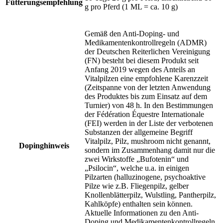
Fütterungsempfehlung
g pro Pferd (1 ML = ca. 10 g)
Gemäß den Anti-Doping- und
Medikamentenkontrollregeln (ADMR)
der Deutschen Reiterlichen Vereinigung
(FN) besteht bei diesem Produkt seit
Anfang 2019 wegen des Anteils an
Vitalpilzen eine empfohlene Karenzzeit
(Zeitspanne von der letzten Anwendung
des Produktes bis zum Einsatz auf dem
Turnier) von 48 h. In den Bestimmungen
der Fédération Équestre Internationale
(FEI) werden in der Liste der verbotenen
Substanzen der allgemeine Begriff
Vitalpilz, Pilz, mushroom nicht genannt,
Dopinghinweis
sondern im Zusammenhang damit nur die
zwei Wirkstoffe „Bufotenin“ und
„Psilocin“, welche u.a. in einigen
Pilzarten (halluzinogene, psychoaktive
Pilze wie z.B. Fliegenpilz, gelber
Knollenblätterpilz, Wulstling, Pantherpilz,
Kahlköpfe) enthalten sein können.
Aktuelle Informationen zu den Anti-
Doping und Medikamentenkontrollregeln