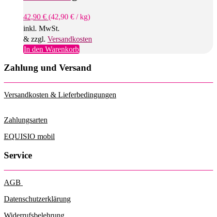
können
42,90
€
(
42,90
€
/
kg
)
auf
der
inkl. MwSt.
Produktseite
& zzgl.
Versandkosten
gewählt
In den Warenkorb
werden
Zahlung und Versand
Versandkosten & Lieferbedingungen
Zahlungsarten
EQUISIO mobil
Service
AGB
Datenschutzerklärung
Widerrufsbelehrung