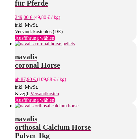
Optionen
für Pferde
können
auf
249,00
€
(
49,80
€
/
kg
)
der
Produktseite
inkl. MwSt.
gewählt
Versand: kostenlos (DE)
werden
Dieses
Ausführung wählen
Produkt
weist
mehrere
navalis
Varianten
coronal Horse
auf.
Die
Optionen
ab
87,90
€
(
109,88
€
/
kg
)
können
inkl. MwSt.
auf
& zzgl.
Versandkosten
der
Produktseite
Dieses
Ausführung wählen
gewählt
Produkt
werden
weist
mehrere
navalis
Varianten
orthosal Calcium Horse
auf.
Die
Pulver 1kg
Optionen