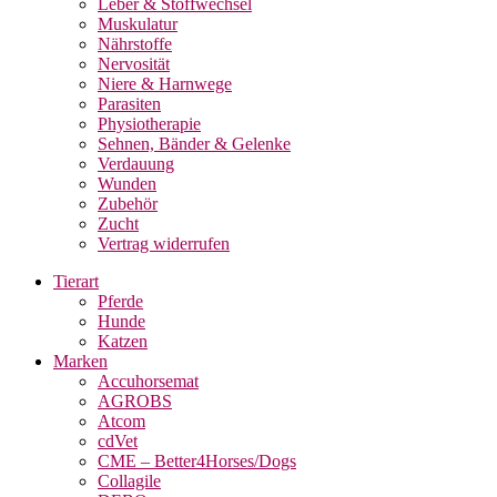
Leber & Stoffwechsel
Muskulatur
Nährstoffe
Nervosität
Niere & Harnwege
Parasiten
Physiotherapie
Sehnen, Bänder & Gelenke
Verdauung
Wunden
Zubehör
Zucht
Vertrag widerrufen
Tierart
Pferde
Hunde
Katzen
Marken
Accuhorsemat
AGROBS
Atcom
cdVet
CME – Better4Horses/Dogs
Collagile