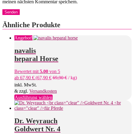
meinen nächsten Kommentar speichern.
Ähnliche Produkte
Angebot!
navalis
heparal Horse
Bewertet mit
5.00
von 5
ab
67,90
€
(
67,90
€
69,90
€
/
kg
)
inkl. MwSt.
& zzgl.
Versandkosten
Dieses
Ausführung wählen
Produkt
weist
mehrere
Varianten
Dr. Weyrauch
auf.
Goldwert Nr. 4
Die