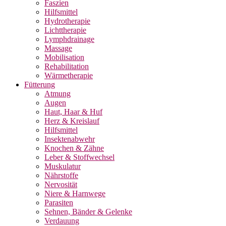
Faszien
Hilfsmittel
Hydrotherapie
Lichttherapie
Lymphdrainage
Massage
Mobilisation
Rehabilitation
Wärmetherapie
Fütterung
Atmung
Augen
Haut, Haar & Huf
Herz & Kreislauf
Hilfsmittel
Insektenabwehr
Knochen & Zähne
Leber & Stoffwechsel
Muskulatur
Nährstoffe
Nervosität
Niere & Harnwege
Parasiten
Sehnen, Bänder & Gelenke
Verdauung