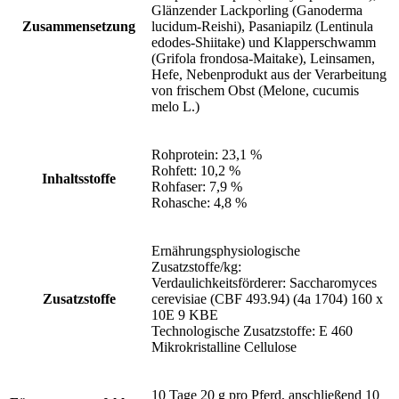
Glänzender Lackporling (Ganoderma
Zusammensetzung
lucidum-Reishi), Pasaniapilz (Lentinula
edodes-Shiitake) und Klapperschwamm
(Grifola frondosa-Maitake), Leinsamen,
Hefe, Nebenprodukt aus der Verarbeitung
von frischem Obst (Melone, cucumis
melo L.)
Rohprotein: 23,1 %
Rohfett: 10,2 %
Inhaltsstoffe
Rohfaser: 7,9 %
Rohasche: 4,8 %
Ernährungsphysiologische
Zusatzstoffe/kg:
Verdaulichkeitsförderer: Saccharomyces
Zusatzstoffe
cerevisiae (CBF 493.94) (4a 1704) 160 x
10E 9 KBE
Technologische Zusatzstoffe: E 460
Mikrokristalline Cellulose
10 Tage 20 g pro Pferd, anschließend 10