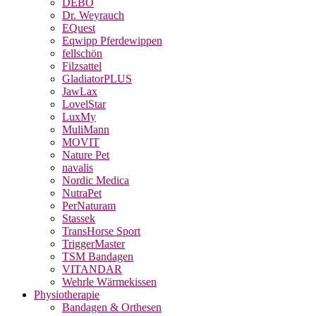
DEBO
Dr. Weyrauch
EQuest
Eqwipp Pferdewippen
fellschön
Filzsattel
GladiatorPLUS
JawLax
LovelStar
LuxMy
MuliMann
MOVIT
Nature Pet
navalis
Nordic Medica
NutraPet
PerNaturam
Stassek
TransHorse Sport
TriggerMaster
TSM Bandagen
VITANDAR
Wehrle Wärmekissen
Physiotherapie
Bandagen & Orthesen