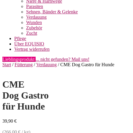
Niere & Harnwege
Parasiten
Sehnen, Bänder & Gelenke
Verdauung
Wunden
Zubehör
Zucht
Pflege
Über EQUISIO
Vertrag widerrufen
Lieblingsprodukt
... nicht gefunden? Mail uns!
Start
/
Fütterung
/
Verdauung
/ CME Dog Gastro für Hunde
CME
Dog Gastro
für Hunde
39,90
€
(
266,00
€
/
kg
)