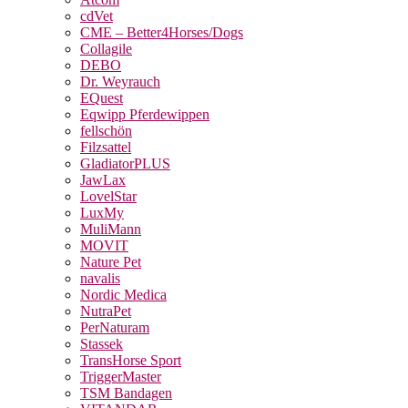
cdVet
CME – Better4Horses/Dogs
Collagile
DEBO
Dr. Weyrauch
EQuest
Eqwipp Pferdewippen
fellschön
Filzsattel
GladiatorPLUS
JawLax
LovelStar
LuxMy
MuliMann
MOVIT
Nature Pet
navalis
Nordic Medica
NutraPet
PerNaturam
Stassek
TransHorse Sport
TriggerMaster
TSM Bandagen