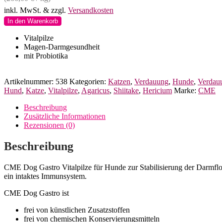
inkl. MwSt.
& zzgl.
Versandkosten
CME
In den Warenkorb
Dog
Gastro
Vitalpilze
für
Magen-Darmgesundheit
Hunde
mit Probiotika
Menge
Artikelnummer:
538
Kategorien:
Katzen
,
Verdauung
,
Hunde
,
Verdau
Hund
,
Katze
,
Vitalpilze
,
Agaricus
,
Shiitake
,
Hericium
Marke:
CME
Beschreibung
Zusätzliche Informationen
Rezensionen (0)
Beschreibung
CME Dog Gastro Vitalpilze für Hunde zur Stabilisierung der Darmfl
ein intaktes Immunsystem.
CME Dog Gastro ist
frei von künstlichen Zusatzstoffen
frei von chemischen Konservierungsmitteln