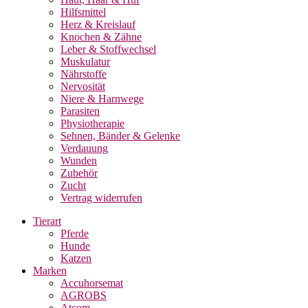
Hilfsmittel
Herz & Kreislauf
Knochen & Zähne
Leber & Stoffwechsel
Muskulatur
Nährstoffe
Nervosität
Niere & Harnwege
Parasiten
Physiotherapie
Sehnen, Bänder & Gelenke
Verdauung
Wunden
Zubehör
Zucht
Vertrag widerrufen
Tierart
Pferde
Hunde
Katzen
Marken
Accuhorsemat
AGROBS
Atcom