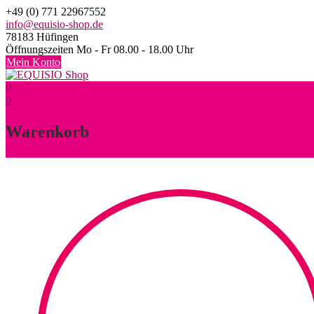
Skip
+49 (0) 771 22967552
to
info@equisio-shop.de
content
78183 Hüfingen
Öffnungszeiten Mo - Fr 08.00 - 18.00 Uhr
Mein Konto
0
0
Warenkorb