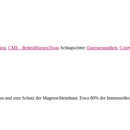
ung
,
CME - Better4Horses/Dogs
Schlagwörter:
Darmgesundheit
,
Cord
ora und zum Schutz der Magenschleimhaut. Etwa 80% der Immunzellen 