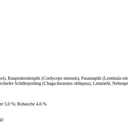
ei), Raupenkeulenpilz (Cordyceps sinensis), Pasaniapilz (Lentinula edo
chiefer Schillerporling (Chaga-Inonotus obliquus), Leinmehl, Nebenp
ser 5,0 %; Rohasche 4,6 %
g)