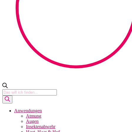
Products
search
Anwendungen
Atmung
Augen
Insektenabwehr
Haut, Haar & Huf