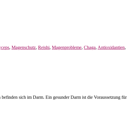
yceps
,
Magenschutz
,
Reishi
,
Magenprobleme
,
Chaga
,
Antioxidantien
,
befinden sich im Darm. Ein gesunder Darm ist die Voraussetzung für