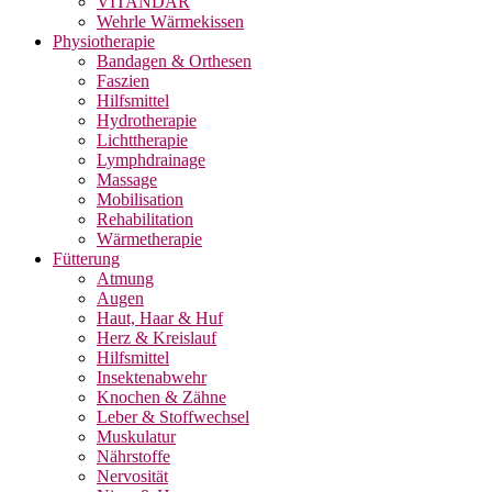
VITANDAR
Wehrle Wärmekissen
Physiotherapie
Bandagen & Orthesen
Faszien
Hilfsmittel
Hydrotherapie
Lichttherapie
Lymphdrainage
Massage
Mobilisation
Rehabilitation
Wärmetherapie
Fütterung
Atmung
Augen
Haut, Haar & Huf
Herz & Kreislauf
Hilfsmittel
Insektenabwehr
Knochen & Zähne
Leber & Stoffwechsel
Muskulatur
Nährstoffe
Nervosität