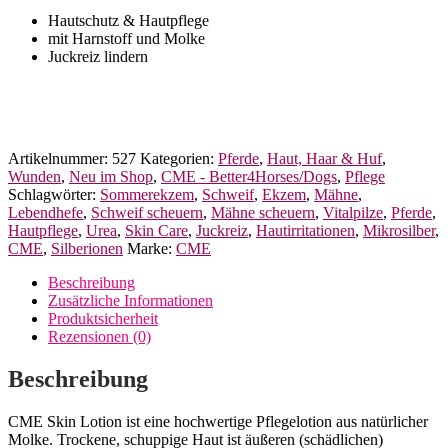
Better4Horses
Hautschutz & Hautpflege
Menge
mit Harnstoff und Molke
Juckreiz lindern
Artikelnummer:
527
Kategorien:
Pferde
,
Haut, Haar & Huf
,
Wunden
,
Neu im Shop
,
CME - Better4Horses/Dogs
,
Pflege
Schlagwörter:
Sommerekzem
,
Schweif
,
Ekzem
,
Mähne
,
Lebendhefe
,
Schweif scheuern
,
Mähne scheuern
,
Vitalpilze
,
Pferde
,
Hautpflege
,
Urea
,
Skin Care
,
Juckreiz
,
Hautirritationen
,
Mikrosilber
,
CME
,
Silberionen
Marke:
CME
Beschreibung
Zusätzliche Informationen
Produktsicherheit
Rezensionen (0)
Beschreibung
CME Skin Lotion ist eine hochwertige Pflegelotion aus natürlicher
Molke. Trockene, schuppige Haut ist äußeren (schädlichen)