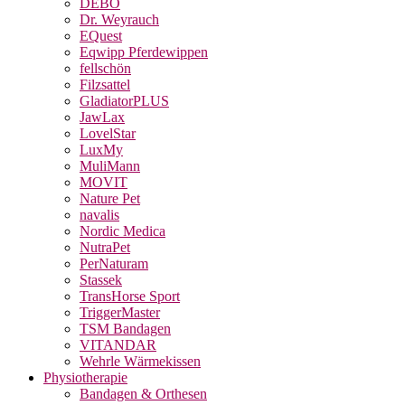
DEBO
Dr. Weyrauch
EQuest
Eqwipp Pferdewippen
fellschön
Filzsattel
GladiatorPLUS
JawLax
LovelStar
LuxMy
MuliMann
MOVIT
Nature Pet
navalis
Nordic Medica
NutraPet
PerNaturam
Stassek
TransHorse Sport
TriggerMaster
TSM Bandagen
VITANDAR
Wehrle Wärmekissen
Physiotherapie
Bandagen & Orthesen