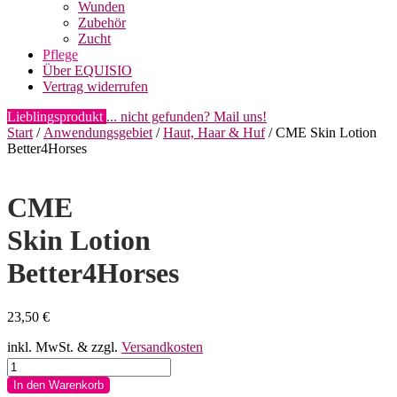
Wunden
Zubehör
Zucht
Pflege
Über EQUISIO
Vertrag widerrufen
Lieblingsprodukt
... nicht gefunden? Mail uns!
Start
/
Anwendungsgebiet
/
Haut, Haar & Huf
/ CME Skin Lotion
Better4Horses
CME
Skin Lotion
Better4Horses
23,50
€
inkl. MwSt.
& zzgl.
Versandkosten
CME
Skin
In den Warenkorb
Lotion