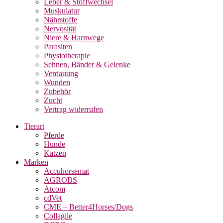
Leber & Stoffwechsel
Muskulatur
Nährstoffe
Nervosität
Niere & Harnwege
Parasiten
Physiotherapie
Sehnen, Bänder & Gelenke
Verdauung
Wunden
Zubehör
Zucht
Vertrag widerrufen
Tierart
Pferde
Hunde
Katzen
Marken
Accuhorsemat
AGROBS
Atcom
cdVet
CME – Better4Horses/Dogs
Collagile