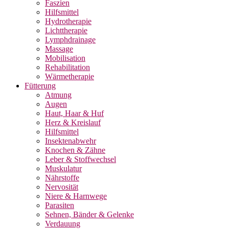
Faszien
Hilfsmittel
Hydrotherapie
Lichttherapie
Lymphdrainage
Massage
Mobilisation
Rehabilitation
Wärmetherapie
Fütterung
Atmung
Augen
Haut, Haar & Huf
Herz & Kreislauf
Hilfsmittel
Insektenabwehr
Knochen & Zähne
Leber & Stoffwechsel
Muskulatur
Nährstoffe
Nervosität
Niere & Harnwege
Parasiten
Sehnen, Bänder & Gelenke
Verdauung