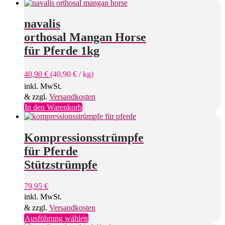
navalis
orthosal Mangan Horse
für Pferde 1kg
40,90
€
(
40,90
€
/
kg
)
inkl. MwSt.
& zzgl.
Versandkosten
In den Warenkorb
Kompressionsstrümpfe
für Pferde
Stützstrümpfe
79,95
€
inkl. MwSt.
& zzgl.
Versandkosten
Dieses
Ausführung wählen