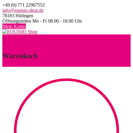
Skip
+49 (0) 771 22967552
to
info@equisio-shop.de
content
78183 Hüfingen
Öffnungszeiten Mo - Fr 08.00 - 18.00 Uhr
Mein Konto
0
0
Warenkorb