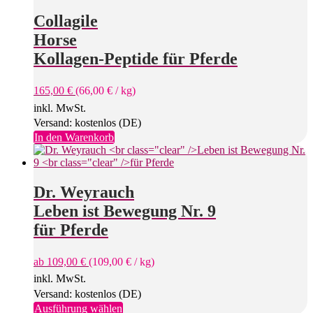
Collagile
Horse
Kollagen-Peptide für Pferde
165,00
€
(
66,00
€
/
kg
)
inkl. MwSt.
Versand: kostenlos (DE)
In den Warenkorb
Dr. Weyrauch
Leben ist Bewegung Nr. 9
für Pferde
ab
109,00
€
(
109,00
€
/
kg
)
inkl. MwSt.
Versand: kostenlos (DE)
Dieses
Ausführung wählen