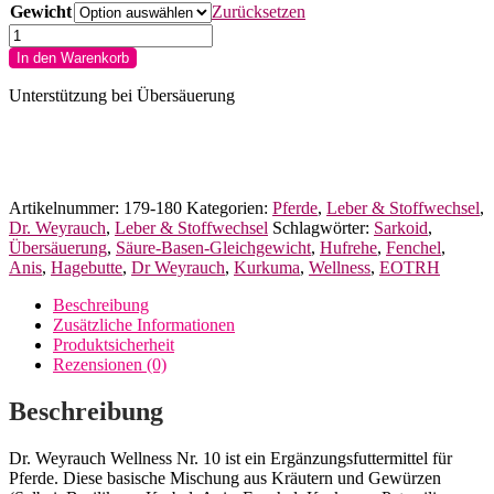
Gewicht
Zurücksetzen
Dr.
Weyrauch
In den Warenkorb
Wellness
Nr.
Unterstützung bei Übersäuerung
10
für
Pferde
Menge
Artikelnummer:
179-180
Kategorien:
Pferde
,
Leber & Stoffwechsel
,
Dr. Weyrauch
,
Leber & Stoffwechsel
Schlagwörter:
Sarkoid
,
Übersäuerung
,
Säure-Basen-Gleichgewicht
,
Hufrehe
,
Fenchel
,
Anis
,
Hagebutte
,
Dr Weyrauch
,
Kurkuma
,
Wellness
,
EOTRH
Beschreibung
Zusätzliche Informationen
Produktsicherheit
Rezensionen (0)
Beschreibung
Dr. Weyrauch Wellness Nr. 10 ist ein Ergänzungsfuttermittel für
Pferde. Diese basische Mischung aus Kräutern und Gewürzen