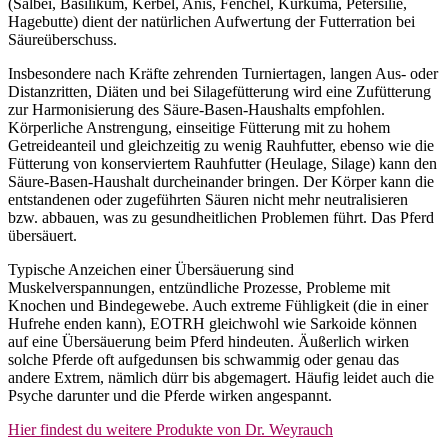
(Salbei, Basilikum, Kerbel, Anis, Fenchel, Kurkuma, Petersilie,
Hagebutte) dient der natürlichen Aufwertung der Futterration bei
Säureüberschuss.
Insbesondere nach Kräfte zehrenden Turniertagen, langen Aus- oder
Distanzritten, Diäten und bei Silagefütterung wird eine Zufütterung
zur Harmonisierung des Säure-Basen-Haushalts empfohlen.
Körperliche Anstrengung, einseitige Fütterung mit zu hohem
Getreideanteil und gleichzeitig zu wenig Rauhfutter, ebenso wie die
Fütterung von konserviertem Rauhfutter (Heulage, Silage) kann den
Säure-Basen-Haushalt durcheinander bringen. Der Körper kann die
entstandenen oder zugeführten Säuren nicht mehr neutralisieren
bzw. abbauen, was zu gesundheitlichen Problemen führt. Das Pferd
übersäuert.
Typische Anzeichen einer Übersäuerung sind
Muskelverspannungen, entzündliche Prozesse, Probleme mit
Knochen und Bindegewebe. Auch extreme Fühligkeit (die in einer
Hufrehe enden kann), EOTRH gleichwohl wie Sarkoide können
auf eine Übersäuerung beim Pferd hindeuten. Äußerlich wirken
solche Pferde oft aufgedunsen bis schwammig oder genau das
andere Extrem, nämlich dürr bis abgemagert. Häufig leidet auch die
Psyche darunter und die Pferde wirken angespannt.
Hier findest du weitere Produkte von Dr. Weyrauch