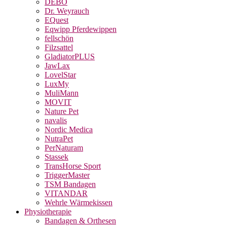
DEBO
Dr. Weyrauch
EQuest
Eqwipp Pferdewippen
fellschön
Filzsattel
GladiatorPLUS
JawLax
LovelStar
LuxMy
MuliMann
MOVIT
Nature Pet
navalis
Nordic Medica
NutraPet
PerNaturam
Stassek
TransHorse Sport
TriggerMaster
TSM Bandagen
VITANDAR
Wehrle Wärmekissen
Physiotherapie
Bandagen & Orthesen