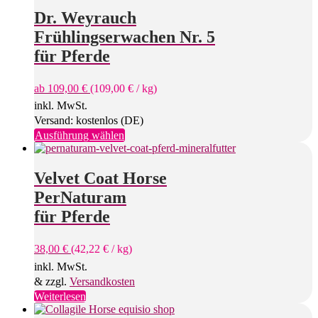
Dr. Weyrauch
Frühlingserwachen Nr. 5
für Pferde
ab
109,00
€
(
109,00
€
/
kg
)
inkl. MwSt.
Versand: kostenlos (DE)
Dieses
Ausführung wählen
Produkt
weist
mehrere
Velvet Coat Horse
Varianten
PerNaturam
auf.
Die
für Pferde
Optionen
können
38,00
€
(
42,22
€
/
kg
)
auf
der
inkl. MwSt.
Produktseite
& zzgl.
Versandkosten
gewählt
Weiterlesen
werden