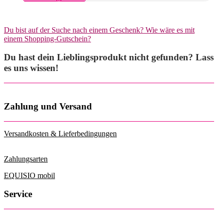
Produkt
weist
mehrere
Du bist auf der Suche nach einem Geschenk? Wie wäre es mit
Varianten
einem Shopping-Gutschein?
auf.
Die
Du hast dein Lieblingsprodukt nicht gefunden? Lass
Optionen
können
es uns wissen!
auf
der
Produktseite
gewählt
Zahlung und Versand
werden
Versandkosten & Lieferbedingungen
Zahlungsarten
EQUISIO mobil
Service