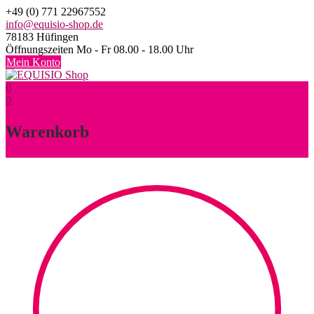
Skip
+49 (0) 771 22967552
to
info@equisio-shop.de
content
78183 Hüfingen
Öffnungszeiten Mo - Fr 08.00 - 18.00 Uhr
Mein Konto
0
0
Warenkorb