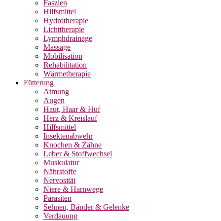
Faszien
Hilfsmittel
Hydrotherapie
Lichttherapie
Lymphdrainage
Massage
Mobilisation
Rehabilitation
Wärmetherapie
Fütterung
Atmung
Augen
Haut, Haar & Huf
Herz & Kreislauf
Hilfsmittel
Insektenabwehr
Knochen & Zähne
Leber & Stoffwechsel
Muskulatur
Nährstoffe
Nervosität
Niere & Harnwege
Parasiten
Sehnen, Bänder & Gelenke
Verdauung