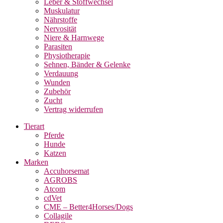
Leber & Stoffwechsel
Muskulatur
Nährstoffe
Nervosität
Niere & Harnwege
Parasiten
Physiotherapie
Sehnen, Bänder & Gelenke
Verdauung
Wunden
Zubehör
Zucht
Vertrag widerrufen
Tierart
Pferde
Hunde
Katzen
Marken
Accuhorsemat
AGROBS
Atcom
cdVet
CME – Better4Horses/Dogs
Collagile