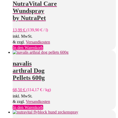
NutraVital Care
Wundspray
by NutraPet
13,99
€
(
139,90
€
/
l
)
inkl. MwSt.
& zzgl.
Versandkosten
In den Warenkorb
navalis
arthral Dog
Pellets 600g
68,50
€
(
114,17
€
/
kg
)
inkl. MwSt.
& zzgl.
Versandkosten
In den Warenkorb