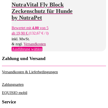
NutraVital Fly Block
Zeckenschutz für Hunde
by NutraPet
Bewertet mit
4.00
von 5
ab
19,90
€
(
132,67
€
/
l
)
inkl. MwSt.
& zzgl.
Versandkosten
Dieses
Ausführung wählen
Produkt
weist
Zahlung und Versand
mehrere
Varianten
auf.
Versandkosten & Lieferbedingungen
Die
Optionen
können
Zahlungsarten
auf
der
EQUISIO mobil
Produktseite
gewählt
Service
werden