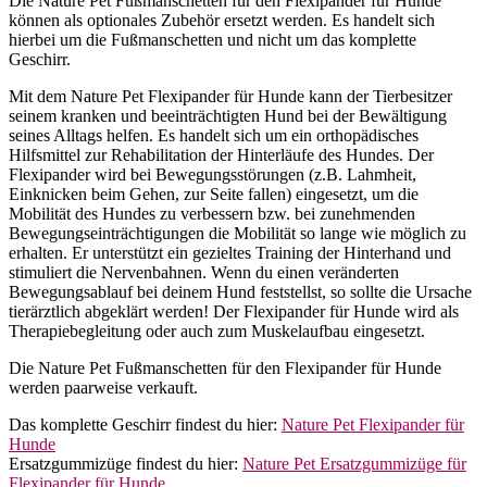
Die Nature Pet Fußmanschetten für den Flexipander für Hunde
können als optionales Zubehör ersetzt werden. Es handelt sich
hierbei um die Fußmanschetten und nicht um das komplette
Geschirr.
Mit dem Nature Pet Flexipander für Hunde kann der Tierbesitzer
seinem kranken und beeinträchtigten Hund bei der Bewältigung
seines Alltags helfen. Es handelt sich um ein orthopädisches
Hilfsmittel zur Rehabilitation der Hinterläufe des Hundes. Der
Flexipander wird bei Bewegungsstörungen (z.B. Lahmheit,
Einknicken beim Gehen, zur Seite fallen) eingesetzt, um die
Mobilität des Hundes zu verbessern bzw. bei zunehmenden
Bewegungseinträchtigungen die Mobilität so lange wie möglich zu
erhalten. Er unterstützt ein gezieltes Training der Hinterhand und
stimuliert die Nervenbahnen. Wenn du einen veränderten
Bewegungsablauf bei deinem Hund feststellst, so sollte die Ursache
tierärztlich abgeklärt werden! Der Flexipander für Hunde wird als
Therapiebegleitung oder auch zum Muskelaufbau eingesetzt.
Die Nature Pet Fußmanschetten für den Flexipander für Hunde
werden paarweise verkauft.
Das komplette Geschirr findest du hier:
Nature Pet Flexipander für
Hunde
Ersatzgummizüge findest du hier:
Nature Pet Ersatzgummizüge für
Flexipander für Hunde