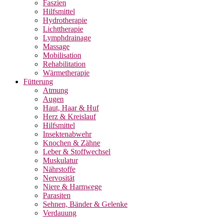
Faszien
Hilfsmittel
Hydrotherapie
Lichttherapie
Lymphdrainage
Massage
Mobilisation
Rehabilitation
Wärmetherapie
Fütterung
Atmung
Augen
Haut, Haar & Huf
Herz & Kreislauf
Hilfsmittel
Insektenabwehr
Knochen & Zähne
Leber & Stoffwechsel
Muskulatur
Nährstoffe
Nervosität
Niere & Harnwege
Parasiten
Sehnen, Bänder & Gelenke
Verdauung