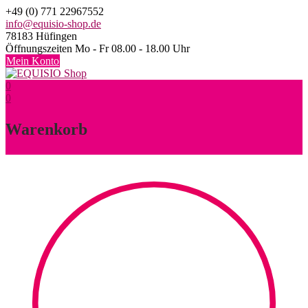
Skip
+49 (0) 771 22967552
to
info@equisio-shop.de
content
78183 Hüfingen
Öffnungszeiten Mo - Fr 08.00 - 18.00 Uhr
Mein Konto
0
0
Warenkorb