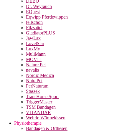
DEBO
Dr. Weyrauch
EQuest
Eqwipp Pferdewippen
fellschön
Filzsattel
GladiatorPLUS
JawLax
LovelStar
LuxMy
MuliMann
MOVIT
Nature Pet
navalis
Nordic Medica
NutraPet
PerNaturam
Stassek
TransHorse Sport
TriggerMaster
TSM Bandagen
VITANDAR
Wehrle Wärmekissen
Physiotherapie
Bandagen & Orthesen