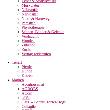
Leber & Stoffwechsel
Muskulatur
Nährstoffe
Nervosität
Niere & Harnwege
Parasiten
Physiotherapie
Sehnen, Bänder & Gelenke
Verdauung
Wunden
Zubehör
Zucht
Vertrag widerrufen
Tierart
Pferde
Hunde
Katzen
Marken
Accuhorsemat
AGROBS
Atcom
cdVet
CME – Better4Horses/Dogs
Collagile