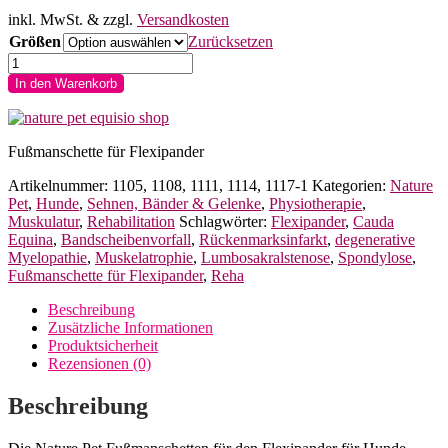
inkl. MwSt.
& zzgl.
Versandkosten
Größen
Zurücksetzen
Nature
Pet
In den Warenkorb
Fußmanschetten
für
Flexipander
für
Fußmanschette für Flexipander
Hunde
Artikelnummer:
1105, 1108, 1111, 1114, 1117-1
Kategorien:
Nature
Menge
Pet
,
Hunde
,
Sehnen, Bänder & Gelenke
,
Physiotherapie
,
Muskulatur
,
Rehabilitation
Schlagwörter:
Flexipander
,
Cauda
Equina
,
Bandscheibenvorfall
,
Rückenmarksinfarkt
,
degenerative
Myelopathie
,
Muskelatrophie
,
Lumbosakralstenose
,
Spondylose
,
Fußmanschette für Flexipander
,
Reha
Beschreibung
Zusätzliche Informationen
Produktsicherheit
Rezensionen (0)
Beschreibung