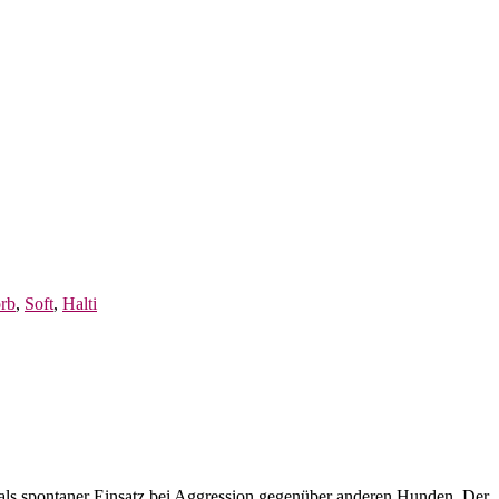
rb
,
Soft
,
Halti
r als spontaner Einsatz bei Aggression gegenüber anderen Hunden. Der