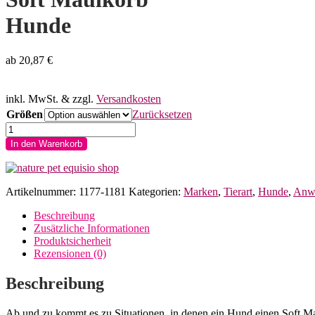
Hunde
ab
20,87
€
inkl. MwSt.
& zzgl.
Versandkosten
Größen
Zurücksetzen
Nature
Pet
In den Warenkorb
Soft
Maulkorb
Hunde
Menge
Artikelnummer:
1177-1181
Kategorien:
Marken
,
Tierart
,
Hunde
,
Anwe
Beschreibung
Zusätzliche Informationen
Produktsicherheit
Rezensionen (0)
Beschreibung
Ab und zu kommt es zu Situationen, in denen ein Hund einen Soft Mau