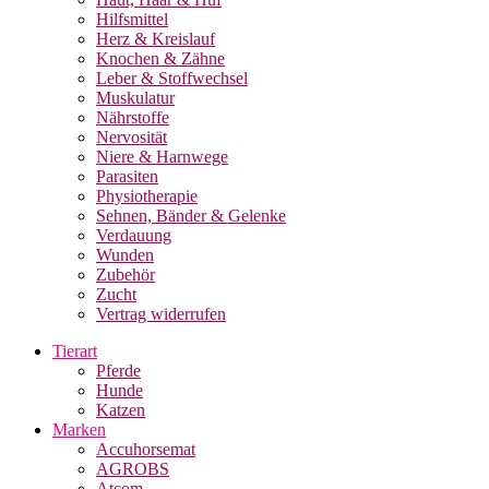
Hilfsmittel
Herz & Kreislauf
Knochen & Zähne
Leber & Stoffwechsel
Muskulatur
Nährstoffe
Nervosität
Niere & Harnwege
Parasiten
Physiotherapie
Sehnen, Bänder & Gelenke
Verdauung
Wunden
Zubehör
Zucht
Vertrag widerrufen
Tierart
Pferde
Hunde
Katzen
Marken
Accuhorsemat
AGROBS
Atcom