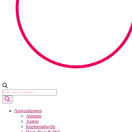
Products
search
Anwendungen
Atmung
Augen
Insektenabwehr
Haut, Haar & Huf