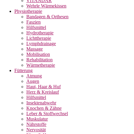
VITANDAR
Wehrle Wärmekissen
Physiotherapie
Bandagen & Orthesen
Faszien
Hilfsmittel
Hydrotherapie
Lichttherapie
Lymphdrainage
Massage
Mobilisation
Rehabilitation
Wärmetherapie
Fütterung
Atmung
Augen
Haut, Haar & Huf
Herz & Kreislauf
Hilfsmittel
Insektenabwehr
Knochen & Zähne
Leber & Stoffwechsel
Muskulatur
Nährstoffe
Nervosität