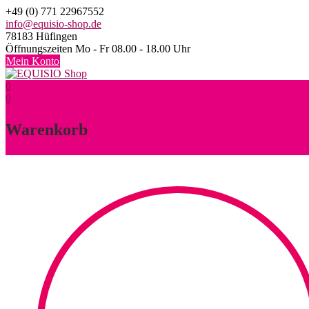
Skip
+49 (0) 771 22967552
to
info@equisio-shop.de
content
78183 Hüfingen
Öffnungszeiten Mo - Fr 08.00 - 18.00 Uhr
Mein Konto
0
0
Warenkorb