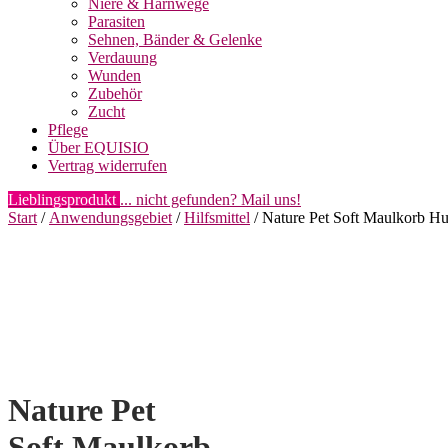
Niere & Harnwege
Parasiten
Sehnen, Bänder & Gelenke
Verdauung
Wunden
Zubehör
Zucht
Pflege
Über EQUISIO
Vertrag widerrufen
Lieblingsprodukt
... nicht gefunden? Mail uns!
Start
/
Anwendungsgebiet
/
Hilfsmittel
/ Nature Pet Soft Maulkorb H
Nature Pet
Soft Maulkorb