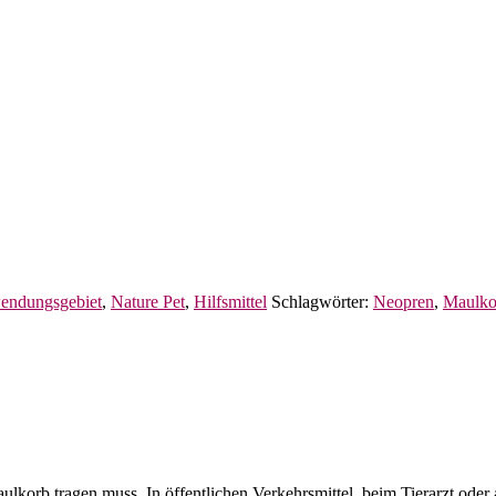
ndungsgebiet
,
Nature Pet
,
Hilfsmittel
Schlagwörter:
Neopren
,
Maulko
lkorb tragen muss. In öffentlichen Verkehrsmittel, beim Tierarzt ode