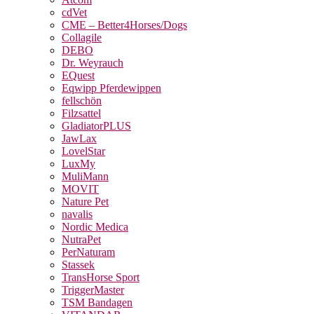
cdVet
CME – Better4Horses/Dogs
Collagile
DEBO
Dr. Weyrauch
EQuest
Eqwipp Pferdewippen
fellschön
Filzsattel
GladiatorPLUS
JawLax
LovelStar
LuxMy
MuliMann
MOVIT
Nature Pet
navalis
Nordic Medica
NutraPet
PerNaturam
Stassek
TransHorse Sport
TriggerMaster
TSM Bandagen