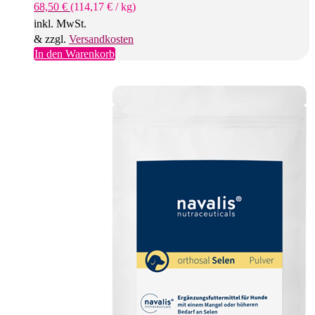
68,50
€
(
114,17
€
/
kg
)
inkl. MwSt.
& zzgl.
Versandkosten
In den Warenkorb