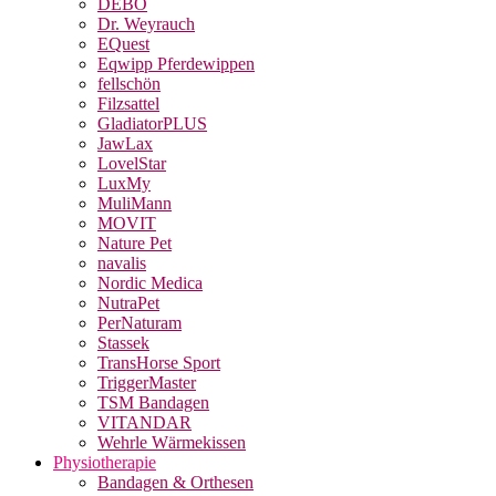
DEBO
Dr. Weyrauch
EQuest
Eqwipp Pferdewippen
fellschön
Filzsattel
GladiatorPLUS
JawLax
LovelStar
LuxMy
MuliMann
MOVIT
Nature Pet
navalis
Nordic Medica
NutraPet
PerNaturam
Stassek
TransHorse Sport
TriggerMaster
TSM Bandagen
VITANDAR
Wehrle Wärmekissen
Physiotherapie
Bandagen & Orthesen