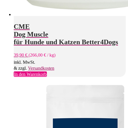
CME
Dog Muscle
für Hunde und Katzen Better4Dogs
39,90
€
(
266,00
€
/
kg
)
inkl. MwSt.
& zzgl.
Versandkosten
In den Warenkorb