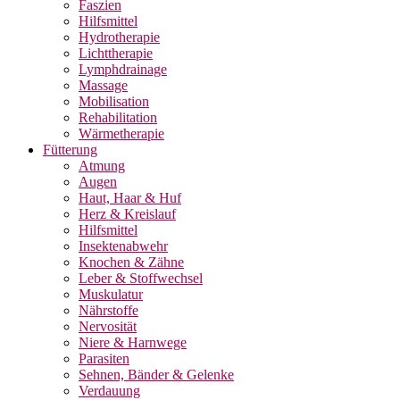
Faszien
Hilfsmittel
Hydrotherapie
Lichttherapie
Lymphdrainage
Massage
Mobilisation
Rehabilitation
Wärmetherapie
Fütterung
Atmung
Augen
Haut, Haar & Huf
Herz & Kreislauf
Hilfsmittel
Insektenabwehr
Knochen & Zähne
Leber & Stoffwechsel
Muskulatur
Nährstoffe
Nervosität
Niere & Harnwege
Parasiten
Sehnen, Bänder & Gelenke
Verdauung