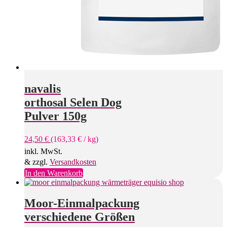
navalis
orthosal Selen Dog
Pulver 150g
24,50
€
(
163,33
€
/
kg
)
inkl. MwSt.
& zzgl.
Versandkosten
In den Warenkorb
Moor-Einmalpackung
verschiedene Größen