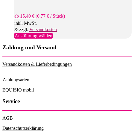
ab
15,40
€
(
0,77
€
/
Stück
)
inkl. MwSt.
& zzgl.
Versandkosten
Dieses
Ausführung wählen
Produkt
weist
Zahlung und Versand
mehrere
Varianten
auf.
Versandkosten & Lieferbedingungen
Die
Optionen
können
Zahlungsarten
auf
der
EQUISIO mobil
Produktseite
gewählt
Service
werden
AGB
Datenschutzerklärung