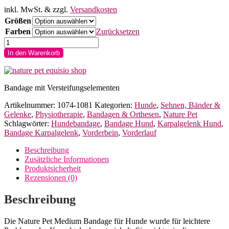
inkl. MwSt.
& zzgl.
Versandkosten
Größen
Farben
Zurücksetzen
Nature
Pet
In den Warenkorb
Medium
Bandage
Hunde
Karpalgelenk
Bandage mit Versteifungselementen
Menge
Artikelnummer:
1074-1081
Kategorien:
Hunde
,
Sehnen, Bänder &
Gelenke
,
Physiotherapie
,
Bandagen & Orthesen
,
Nature Pet
Schlagwörter:
Hundebandage
,
Bandage Hund
,
Karpalgelenk Hund
,
Bandage Karpalgelenk
,
Vorderbein
,
Vorderlauf
Beschreibung
Zusätzliche Informationen
Produktsicherheit
Rezensionen (0)
Beschreibung
Die Nature Pet Medium Bandage für Hunde wurde für leichtere