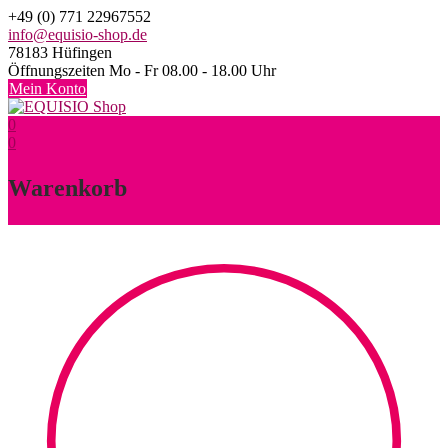
Skip
+49 (0) 771 22967552
to
info@equisio-shop.de
content
78183 Hüfingen
Öffnungszeiten Mo - Fr 08.00 - 18.00 Uhr
Mein Konto
0
0
Warenkorb