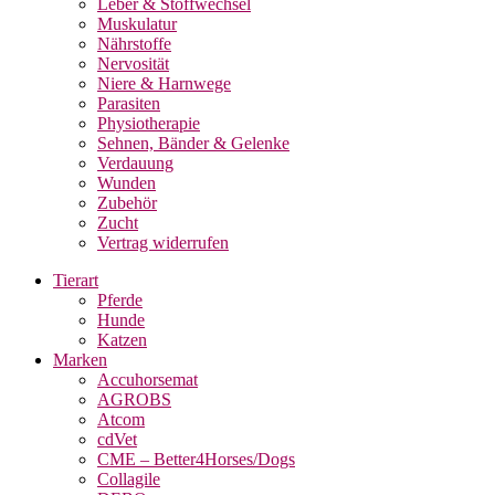
Leber & Stoffwechsel
Muskulatur
Nährstoffe
Nervosität
Niere & Harnwege
Parasiten
Physiotherapie
Sehnen, Bänder & Gelenke
Verdauung
Wunden
Zubehör
Zucht
Vertrag widerrufen
Tierart
Pferde
Hunde
Katzen
Marken
Accuhorsemat
AGROBS
Atcom
cdVet
CME – Better4Horses/Dogs
Collagile