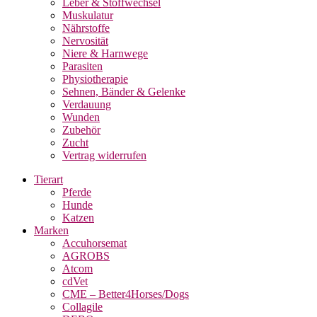
Leber & Stoffwechsel
Muskulatur
Nährstoffe
Nervosität
Niere & Harnwege
Parasiten
Physiotherapie
Sehnen, Bänder & Gelenke
Verdauung
Wunden
Zubehör
Zucht
Vertrag widerrufen
Tierart
Pferde
Hunde
Katzen
Marken
Accuhorsemat
AGROBS
Atcom
cdVet
CME – Better4Horses/Dogs
Collagile