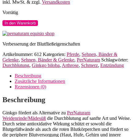
inkl. MwSt.
& zzgl.
Versandkosten
Vorrätig
PerNaturam
In den Warenkorb
Ginkgo
für
Pferde
Verbesserung der Blutfließeigenschaften
Menge
Artikelnummer:
612
Kategorien:
Pferde
,
Sehnen, Bänder &
Gelenke
,
Sehnen, Bänder & Gelenke
,
PerNaturam
Schlagwörter:
Durchblutung
,
Ginkgo biloba
,
Arthrose
,
Schmerz
,
Entzündung
Beschreibung
Zusätzliche Informationen
Rezensionen (0)
Beschreibung
Ginkgo fördert als Alternative zu
PerNaturam
Weidenrinde/Mädesüß
die Durchblutung auf sanfte Art und Weise.
Durch seine antioxidative Wirkung schützt er sowohl die
Blutgefäßwände als auch die roten Blutkörperchen und fördert so
die periphere Blutversorgung (Haut, Hufe, Gehirn und innere