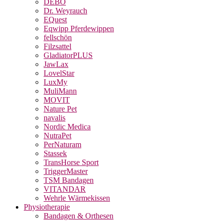
DEBO
Dr. Weyrauch
EQuest
Eqwipp Pferdewippen
fellschön
Filzsattel
GladiatorPLUS
JawLax
LovelStar
LuxMy
MuliMann
MOVIT
Nature Pet
navalis
Nordic Medica
NutraPet
PerNaturam
Stassek
TransHorse Sport
TriggerMaster
TSM Bandagen
VITANDAR
Wehrle Wärmekissen
Physiotherapie
Bandagen & Orthesen