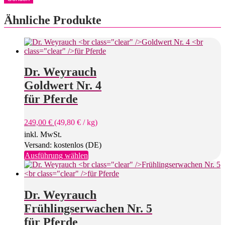
Ähnliche Produkte
Dr. Weyrauch
Goldwert Nr. 4
für Pferde
249,00
€
(
49,80
€
/
kg
)
inkl. MwSt.
Versand: kostenlos (DE)
Dieses
Ausführung wählen
Produkt
weist
mehrere
Varianten
Dr. Weyrauch
auf.
Frühlingserwachen Nr. 5
Die
Optionen
für Pferde