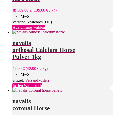
können
auf
ab
109,00
€
(
109,00
€
/
kg
)
der
Produktseite
inkl. MwSt.
gewählt
Versand: kostenlos (DE)
werden
Dieses
Ausführung wählen
Produkt
weist
mehrere
navalis
Varianten
orthosal Calcium Horse
auf.
Die
Pulver 1kg
Optionen
können
42,90
€
(
42,90
€
/
kg
)
auf
der
inkl. MwSt.
Produktseite
& zzgl.
Versandkosten
gewählt
In den Warenkorb
werden
navalis
coronal Horse