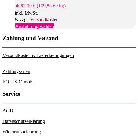
ab
87,90
€
(
109,88
€
/
kg
)
inkl. MwSt.
& zzgl.
Versandkosten
Dieses
Ausführung wählen
Produkt
weist
Zahlung und Versand
mehrere
Varianten
auf.
Versandkosten & Lieferbedingungen
Die
Optionen
können
Zahlungsarten
auf
der
EQUISIO mobil
Produktseite
gewählt
Service
werden
AGB
Datenschutzerklärung
Widerrufsbelehrung