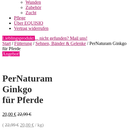
Wunden
Zubehör
Zucht
Pflege
Über EQUISIO
Vertrag widerrufen
Lieblingsprodukt
... nicht gefunden? Mail uns!
Start
/
Fütterung
/
Sehnen, Bänder & Gelenke
/ PerNaturam Ginkgo
für Pferde
Angebot!
PerNaturam
Ginkgo
für Pferde
20,00
€
22,99
€
(
22,99
€
20,00
€
/
kg
)