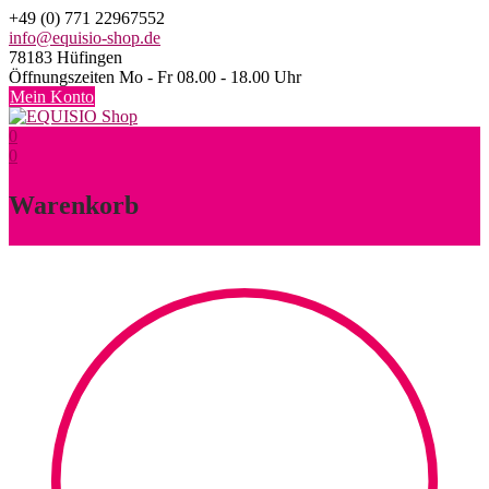
Skip
+49 (0) 771 22967552
to
info@equisio-shop.de
content
78183 Hüfingen
Öffnungszeiten Mo - Fr 08.00 - 18.00 Uhr
Mein Konto
0
0
Warenkorb