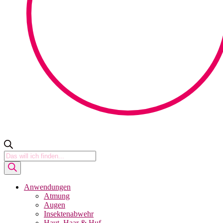
Products
search
Anwendungen
Atmung
Augen
Insektenabwehr
Haut, Haar & Huf