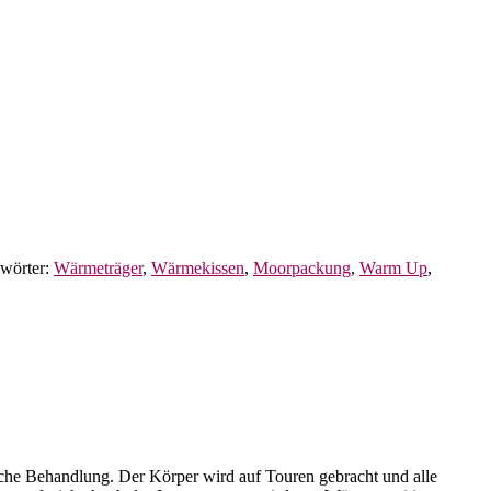
wörter:
Wärmeträger
,
Wärmekissen
,
Moorpackung
,
Warm Up
,
che Behandlung. Der Körper wird auf Touren gebracht und alle