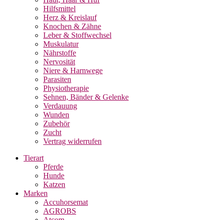
Hilfsmittel
Herz & Kreislauf
Knochen & Zähne
Leber & Stoffwechsel
Muskulatur
Nährstoffe
Nervosität
Niere & Harnwege
Parasiten
Physiotherapie
Sehnen, Bänder & Gelenke
Verdauung
Wunden
Zubehör
Zucht
Vertrag widerrufen
Tierart
Pferde
Hunde
Katzen
Marken
Accuhorsemat
AGROBS
Atcom