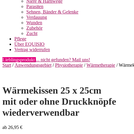
Niere & Harnwege
Parasiten
Sehnen, Bänder & Gelenke
Verdauung
Wunden
Zubehör
Zucht
Pflege
Über EQUISIO
Vertrag widerrufen
Lieblingsprodukt
... nicht gefunden? Mail uns!
Start
/
Anwendungsgebiet
/
Physiotherapie
/
Wärmetherapie
/ Wärmek
Wärmekissen 25 x 25cm
mit oder ohne Druckknöpfe
wiederverwendbar
ab
26,95
€