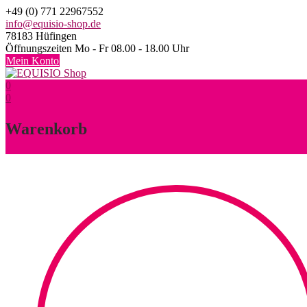
Skip
+49 (0) 771 22967552
to
info@equisio-shop.de
content
78183 Hüfingen
Öffnungszeiten Mo - Fr 08.00 - 18.00 Uhr
Mein Konto
0
0
Warenkorb