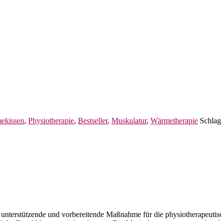
ekissen
,
Physiotherapie
,
Bestseller
,
Muskulatur
,
Wärmetherapie
Schlag
unterstützende und vorbereitende Maßnahme für die physiotherapeutis