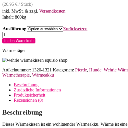
(
26,95
€
/
Stück
)
inkl. MwSt.
& zzgl.
Versandkosten
Inhalt:
800kg
Ausführung
Zurücksetzen
Wärmekissen
25
In den Warenkorb
x
25cm
Wärmeträger
mit
oder
ohne
Artikelnummer:
1320-1321
Kategorien:
Pferde
,
Hunde
,
Wehrle Wärm
Druckknöpfe
Wärmetherapie
,
Wärmeakku
wiederverwendbar
Menge
Beschreibung
Zusätzliche Informationen
Produktsicherheit
Rezensionen (0)
Beschreibung
Dieses Wärmekissen ist ein wohltuender Wärmeakku. Wärme ist eine 