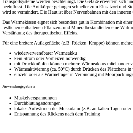
Transportsysteme werden beschleunigt. Die Gefäße erweitern sich u
beeinflusst. Die Antikörper gelangen schneller zum Einsatzort und St
wird so vermindert. Die Haut ist über Nervenbahnen mit den inneren
Das Wärmekissen eignet sich besonders gut in Kombination mit ei
restlichen enthaltenen Pflanzen- und Mineralbestandteilen eine Wirk
Verstärkung des therapeutischen Effekts.
Für eine breitere Auflagefläche (z.B. Rücken, Kruppe) können meh
wiederverwendbarer Wärmeakku
kein Strom oder Vorheizen notwendig
mit Druckknöpfen können mehrere Wärmeakkus miteinander 
Wärmeaktivierung (ca. 50°C) durch Drücken des Plättchens i
einzeln oder als Wärmeträger in Verbindung mit Moorpackun
Anwendungsgebiete
Muskelverspannungen
Durchblutungsstörungen
lokales Aufwärmen der Muskulatur (z.B. an kalten Tagen oder 
Entspannung des Rückens nach dem Training