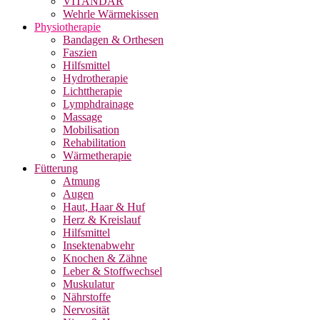
VITANDAR
Wehrle Wärmekissen
Physiotherapie
Bandagen & Orthesen
Faszien
Hilfsmittel
Hydrotherapie
Lichttherapie
Lymphdrainage
Massage
Mobilisation
Rehabilitation
Wärmetherapie
Fütterung
Atmung
Augen
Haut, Haar & Huf
Herz & Kreislauf
Hilfsmittel
Insektenabwehr
Knochen & Zähne
Leber & Stoffwechsel
Muskulatur
Nährstoffe
Nervosität