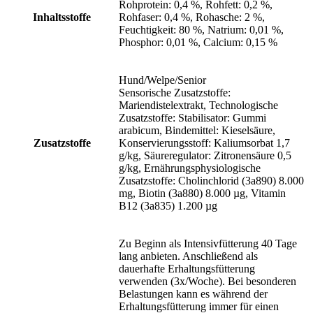
Rohprotein: 0,4 %, Rohfett: 0,2 %,
Inhaltsstoffe
Rohfaser: 0,4 %, Rohasche: 2 %,
Feuchtigkeit: 80 %, Natrium: 0,01 %,
Phosphor: 0,01 %, Calcium: 0,15 %
Hund/Welpe/Senior
Sensorische Zusatzstoffe:
Mariendistelextrakt, Technologische
Zusatzstoffe: Stabilisator: Gummi
arabicum, Bindemittel: Kieselsäure,
Zusatzstoffe
Konservierungsstoff: Kaliumsorbat 1,7
g/kg, Säureregulator: Zitronensäure 0,5
g/kg, Ernährungsphysiologische
Zusatzstoffe: Cholinchlorid (3a890) 8.000
mg, Biotin (3a880) 8.000 µg, Vitamin
B12 (3a835) 1.200 µg
Zu Beginn als Intensivfütterung 40 Tage
lang anbieten. Anschließend als
dauerhafte Erhaltungsfütterung
verwenden (3x/Woche). Bei besonderen
Belastungen kann es während der
Erhaltungsfütterung immer für einen