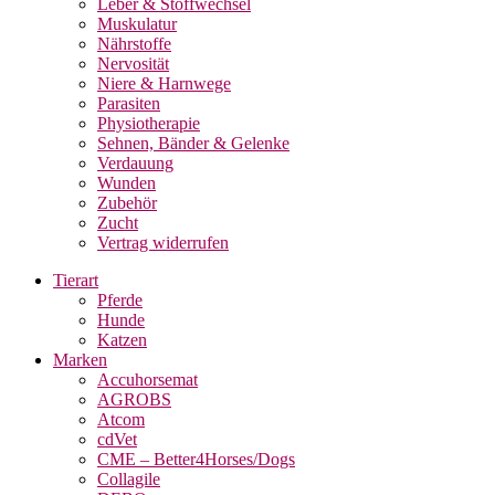
Leber & Stoffwechsel
Muskulatur
Nährstoffe
Nervosität
Niere & Harnwege
Parasiten
Physiotherapie
Sehnen, Bänder & Gelenke
Verdauung
Wunden
Zubehör
Zucht
Vertrag widerrufen
Tierart
Pferde
Hunde
Katzen
Marken
Accuhorsemat
AGROBS
Atcom
cdVet
CME – Better4Horses/Dogs
Collagile