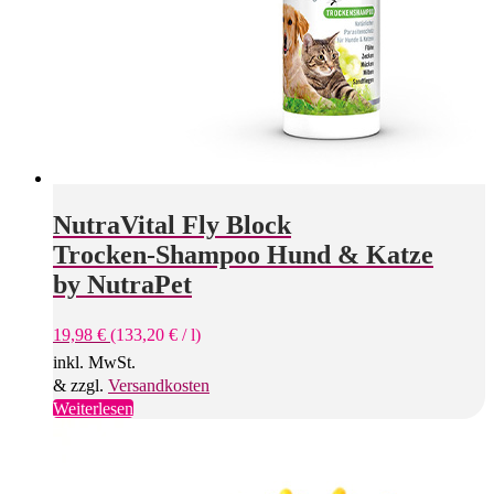
NutraVital Fly Block
Trocken-Shampoo Hund & Katze
by NutraPet
19,98
€
(
133,20
€
/
l
)
inkl. MwSt.
& zzgl.
Versandkosten
Weiterlesen