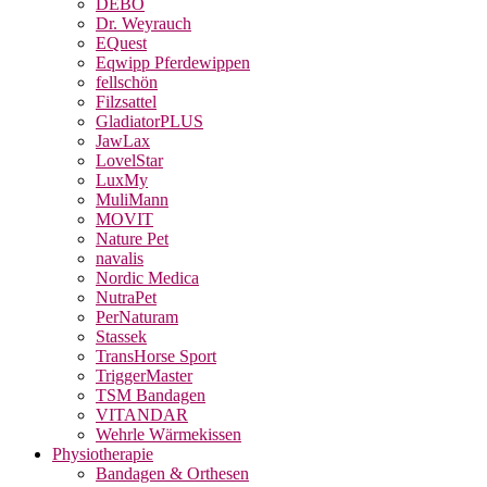
DEBO
Dr. Weyrauch
EQuest
Eqwipp Pferdewippen
fellschön
Filzsattel
GladiatorPLUS
JawLax
LovelStar
LuxMy
MuliMann
MOVIT
Nature Pet
navalis
Nordic Medica
NutraPet
PerNaturam
Stassek
TransHorse Sport
TriggerMaster
TSM Bandagen
VITANDAR
Wehrle Wärmekissen
Physiotherapie
Bandagen & Orthesen