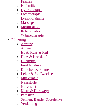
Faszien
Hilfsmittel
Hydrotherapie
Lichttherapie
Lymphdrainage
Massage
Mobilisation
Rehabilitation
Wärmetherapie
Fütterung
Atmung
Augen
Haut, Haar & Huf
Herz & Kreislauf
Hilfsmittel
Insektenabwehr
Knochen & Zähne
Leber & Stoffwechsel
Muskulatur
Nährstoffe
Nervosität
Niere & Harnwege
Parasiten
Sehnen, Bänder & Gelenke
Verdauung