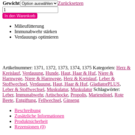
Gewicht
Zurücksetzen
GladiatorPLUS
Hund
In den Warenkorb
für
Hunde,
Milieufütterung
Welpen
Immunabwehr stärken
&
Verdauungs optimieren
Senioren
Menge
Artikelnummer:
1371, 1372, 1373, 1374, 1375
Kategorien:
Herz &
Kreislauf
,
Verdauung
,
Hunde
,
Haut, Haar & Huf
,
Niere &
Harnwege
,
Niere & Harnwege
,
Herz & Kreislauf
,
Leber &
Stoffwechsel
,
Verdauung
,
Haut, Haar & Huf
,
GladiatorPLUS
,
Leber & Stoffwechsel
,
Muskulatur
,
Muskulatur
Schlagwörter:
Leber
,
Immunabwehr
,
Artischocke
,
Propolis
,
Mariendistel
,
Rote
Beete
,
Entgiftung
,
Fellwechsel
,
Ginseng
Beschreibung
Zusätzliche Informationen
Produktsicherheit
Rezensionen (0)