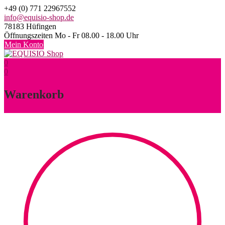
Skip
+49 (0) 771 22967552
to
info@equisio-shop.de
content
78183 Hüfingen
Öffnungszeiten Mo - Fr 08.00 - 18.00 Uhr
Mein Konto
0
0
Warenkorb