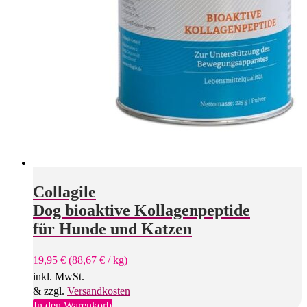
Collagile
Dog bioaktive Kollagenpeptide
für Hunde und Katzen
19,95
€
(
88,67
€
/
kg
)
inkl. MwSt.
& zzgl.
Versandkosten
In den Warenkorb