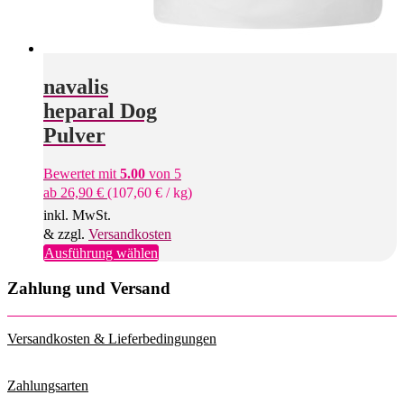
navalis
heparal Dog
Pulver
Bewertet mit
5.00
von 5
ab
26,90
€
(
107,60
€
/
kg
)
inkl. MwSt.
& zzgl.
Versandkosten
Dieses
Ausführung wählen
Produkt
weist
Zahlung und Versand
mehrere
Varianten
auf.
Versandkosten & Lieferbedingungen
Die
Optionen
können
Zahlungsarten
auf