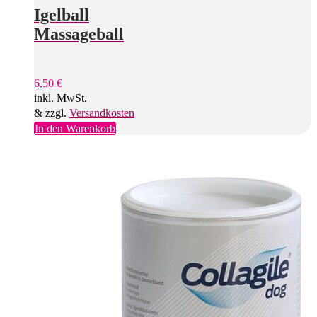
Igelball
Massageball
6,50
€
inkl. MwSt.
& zzgl.
Versandkosten
In den Warenkorb