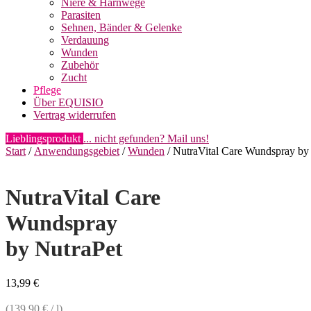
Niere & Harnwege
Parasiten
Sehnen, Bänder & Gelenke
Verdauung
Wunden
Zubehör
Zucht
Pflege
Über EQUISIO
Vertrag widerrufen
Lieblingsprodukt
... nicht gefunden? Mail uns!
Start
/
Anwendungsgebiet
/
Wunden
/ NutraVital Care Wundspray by
NutraVital Care
Wundspray
by NutraPet
13,99
€
(
139,90
€
/
l
)