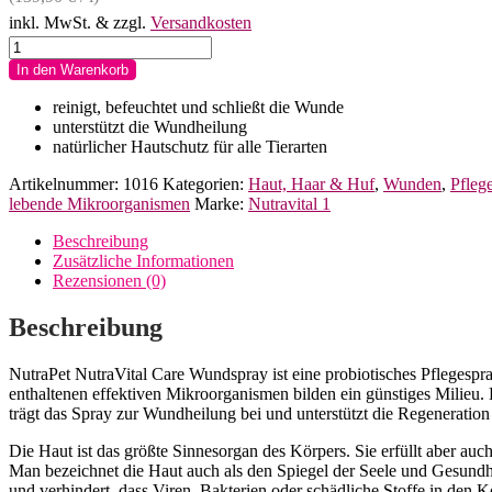
inkl. MwSt.
& zzgl.
Versandkosten
NutraVital
Care
In den Warenkorb
Wundspray
by
reinigt, befeuchtet und schließt die Wunde
NutraPet
unterstützt die Wundheilung
Menge
natürlicher Hautschutz für alle Tierarten
Artikelnummer:
1016
Kategorien:
Haut, Haar & Huf
,
Wunden
,
Pfleg
lebende Mikroorganismen
Marke:
Nutravital 1
Beschreibung
Zusätzliche Informationen
Rezensionen (0)
Beschreibung
NutraPet NutraVital Care Wundspray ist eine probiotisches Pflegespr
enthaltenen effektiven Mikroorganismen bilden ein günstiges Milieu.
trägt das Spray zur Wundheilung bei und unterstützt die Regeneration
Die Haut ist das größte Sinnesorgan des Körpers. Sie erfüllt aber au
Man bezeichnet die Haut auch als den Spiegel der Seele und Gesundhe
und verhindert, dass Viren, Bakterien oder schädliche Stoffe in den Kö