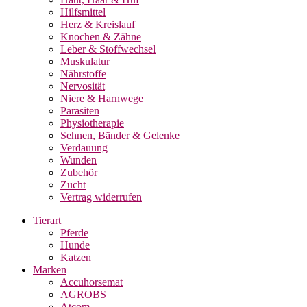
Hilfsmittel
Herz & Kreislauf
Knochen & Zähne
Leber & Stoffwechsel
Muskulatur
Nährstoffe
Nervosität
Niere & Harnwege
Parasiten
Physiotherapie
Sehnen, Bänder & Gelenke
Verdauung
Wunden
Zubehör
Zucht
Vertrag widerrufen
Tierart
Pferde
Hunde
Katzen
Marken
Accuhorsemat
AGROBS
Atcom