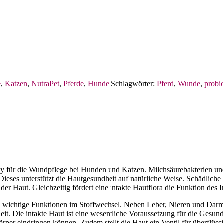
e
,
Katzen
,
NutraPet
,
Pferde
,
Hunde
Schlagwörter:
Pferd
,
Wunde
,
probi
ay für die Wundpflege bei Hunden und Katzen. Milchsäurebakterien und
 Dieses unterstützt die Hautgesundheit auf natürliche Weise. Schädli
 der Haut. Gleichzeitig fördert eine intakte Hautflora die Funktion de
ch wichtige Funktionen im Stoffwechsel. Neben Leber, Nieren und Darm i
it. Die intakte Haut ist eine wesentliche Voraussetzung für die Gesun
rper eindringen können. Zudem stellt die Haut ein Ventil für überflüssi