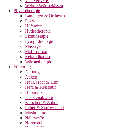
VITANDAR
Wehrle Wärmekissen
Physiotherapie
Bandagen & Orthesen
Faszien
Hilfsmittel
Hydrotherapie
Lichttherapie
Lymphdrainage
Massage
Mobilisation
Rehabilitation
Wärmetherapie
Fütterung
Atmung
Augen
Haut, Haar & Huf
Herz & Kreislauf
Hilfsmittel
Insektenabwehr
Knochen & Zähne
Leber & Stoffwechsel
Muskulatur
Nährstoffe
Nervosität