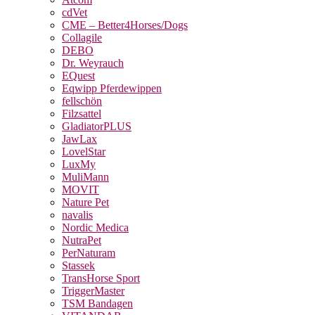
cdVet
CME – Better4Horses/Dogs
Collagile
DEBO
Dr. Weyrauch
EQuest
Eqwipp Pferdewippen
fellschön
Filzsattel
GladiatorPLUS
JawLax
LovelStar
LuxMy
MuliMann
MOVIT
Nature Pet
navalis
Nordic Medica
NutraPet
PerNaturam
Stassek
TransHorse Sport
TriggerMaster
TSM Bandagen