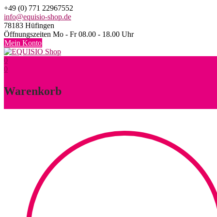
Skip
+49 (0) 771 22967552
to
info@equisio-shop.de
content
78183 Hüfingen
Öffnungszeiten Mo - Fr 08.00 - 18.00 Uhr
Mein Konto
0
0
Warenkorb