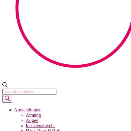
Products
search
Anwendungen
Atmung
Augen
Insektenabwehr
Haut, Haar & Huf