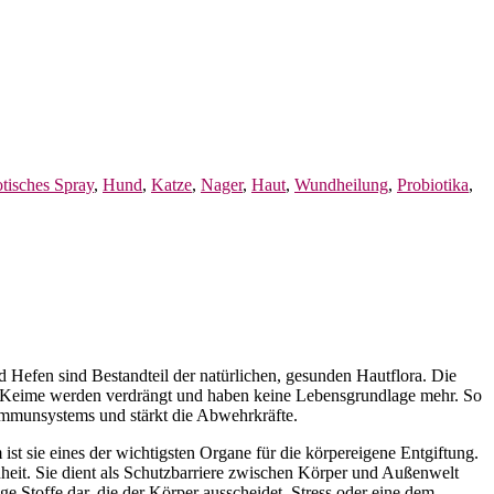
otisches Spray
,
Hund
,
Katze
,
Nager
,
Haut
,
Wundheilung
,
Probiotika
,
 Hefen sind Bestandteil der natürlichen, gesunden Hautflora. Die
che Keime werden verdrängt und haben keine Lebensgrundlage mehr. So
s Immunsystems und stärkt die Abwehrkräfte.
st sie eines der wichtigsten Organe für die körpereigene Entgiftung.
dheit. Sie dient als Schutzbarriere zwischen Körper und Außenwelt
ge Stoffe dar, die der Körper ausscheidet. Stress oder eine dem