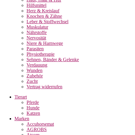
Hilfsmittel
Herz & Kreislauf
Knochen & Zähne
Leber & Stoffwechsel
Muskulatur
Nährstoffe
Nervosität
Niere & Harnwege
Parasiten
Physiotherapie
Sehnen, Bänder & Gelenke
Verdauung
Wunden
Zubehör
Zucht
Vertrag widerrufen
Tierart
Pferde
Hunde
Katzen
Marken
Accuhorsemat
AGROBS
Atcom