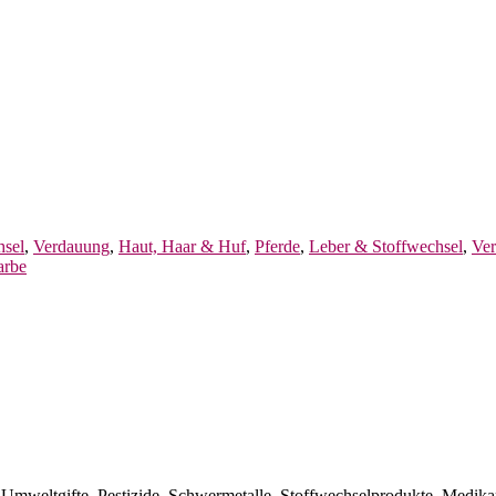
hsel
,
Verdauung
,
Haut, Haar & Huf
,
Pferde
,
Leber & Stoffwechsel
,
Ve
arbe
. Umweltgifte, Pestizide, Schwermetalle, Stoffwechselprodukte, Medika