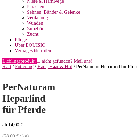
Niere & Harnwege
Parasiten
Sehnen, Bänder & Gelenke
Verdauung
Wunden
Zubehör
Zucht
Pflege
Über EQUISIO
Vertrag widerrufen
Lieblingsprodukt
... nicht gefunden? Mail uns!
Start
/
Fütterung
/
Haut, Haar & Huf
/ PerNaturam Heparlind für Pfer
PerNaturam
Heparlind
für Pferde
ab
14,00
€
(
28,00
€
/
kg
)