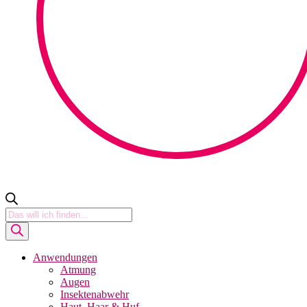
Products
search
Anwendungen
Atmung
Augen
Insektenabwehr
Haut, Haar & Huf