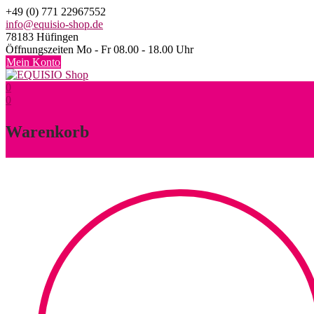
Skip
+49 (0) 771 22967552
to
info@equisio-shop.de
content
78183 Hüfingen
Öffnungszeiten Mo - Fr 08.00 - 18.00 Uhr
Mein Konto
0
0
Warenkorb