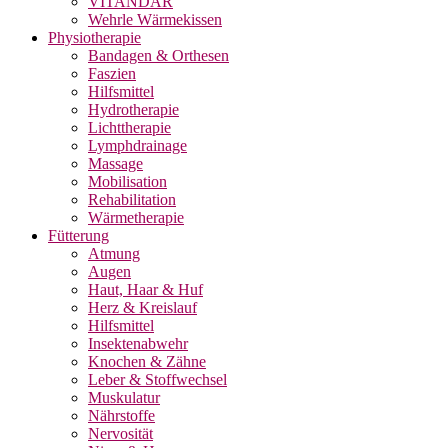
VITANDAR
Wehrle Wärmekissen
Physiotherapie
Bandagen & Orthesen
Faszien
Hilfsmittel
Hydrotherapie
Lichttherapie
Lymphdrainage
Massage
Mobilisation
Rehabilitation
Wärmetherapie
Fütterung
Atmung
Augen
Haut, Haar & Huf
Herz & Kreislauf
Hilfsmittel
Insektenabwehr
Knochen & Zähne
Leber & Stoffwechsel
Muskulatur
Nährstoffe
Nervosität