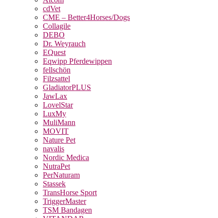
cdVet
CME – Better4Horses/Dogs
Collagile
DEBO
Dr. Weyrauch
EQuest
Eqwipp Pferdewippen
fellschön
Filzsattel
GladiatorPLUS
JawLax
LovelStar
LuxMy
MuliMann
MOVIT
Nature Pet
navalis
Nordic Medica
NutraPet
PerNaturam
Stassek
TransHorse Sport
TriggerMaster
TSM Bandagen