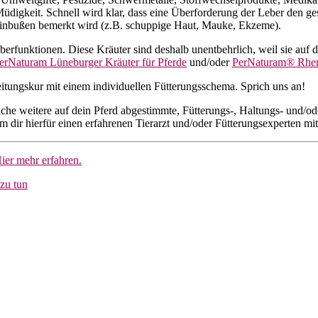
üdigkeit. Schnell wird klar, dass eine Überforderung der Leber den ges
seinbußen bemerkt wird (z.B. schuppige Haut, Mauke, Ekzeme).
funktionen. Diese Kräuter sind deshalb unentbehrlich, weil sie auf de
erNaturam Lüneburger Kräuter für Pferde
und/oder
PerNaturam® Rhen
eitungskur mit einem individuellen Fütterungsschema. Sprich uns an!
che weitere auf dein Pferd abgestimmte, Fütterungs-, Haltungs- und/o
dir hierfür einen erfahrenen Tierarzt und/oder Fütterungsexperten mit
ier mehr erfahren.
zu tun