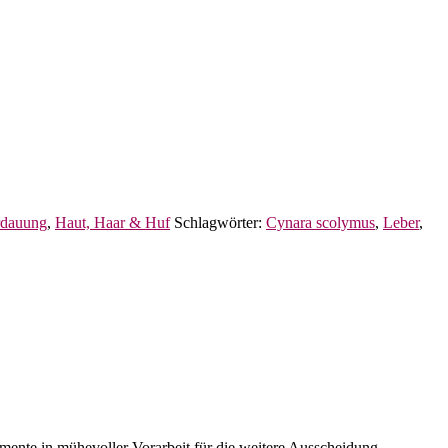
rdauung
,
Haut, Haar & Huf
Schlagwörter:
Cynara scolymus
,
Leber
,
mente in mühevoller Vorarbeit für die weitere Ausscheidung