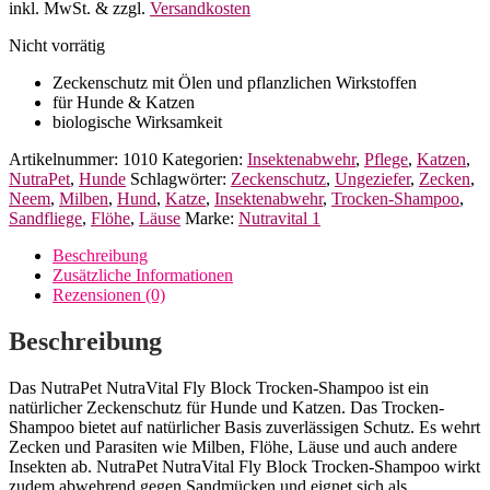
inkl. MwSt.
& zzgl.
Versandkosten
Nicht vorrätig
Zeckenschutz mit Ölen und pflanzlichen Wirkstoffen
für Hunde & Katzen
biologische Wirksamkeit
Artikelnummer:
1010
Kategorien:
Insektenabwehr
,
Pflege
,
Katzen
,
NutraPet
,
Hunde
Schlagwörter:
Zeckenschutz
,
Ungeziefer
,
Zecken
,
Neem
,
Milben
,
Hund
,
Katze
,
Insektenabwehr
,
Trocken-Shampoo
,
Sandfliege
,
Flöhe
,
Läuse
Marke:
Nutravital 1
Beschreibung
Zusätzliche Informationen
Rezensionen (0)
Beschreibung
Das NutraPet NutraVital Fly Block Trocken-Shampoo ist ein
natürlicher Zeckenschutz für Hunde und Katzen. Das Trocken-
Shampoo bietet auf natürlicher Basis zuverlässigen Schutz. Es wehrt
Zecken und Parasiten wie Milben, Flöhe, Läuse und auch andere
Insekten ab. NutraPet NutraVital Fly Block Trocken-Shampoo wirkt
zudem abwehrend gegen Sandmücken und eignet sich als