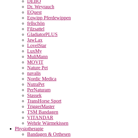
DEBO
Dr. Weyrauch
EQuest
Eqwipp Pferdewippen
fellschön
Filzsattel
GladiatorPLUS
JawLax
LovelStar
LuxMy
MuliMann
MOVIT
Nature Pet
navalis
Nordic Medica
NutraPet
PerNaturam
Stassek
TransHorse Sport
TriggerMaster
TSM Bandagen
VITANDAR
Wehrle Wärmekissen
Physiotherapie
Bandagen & Orthesen