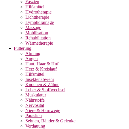
Faszien
Hilfsmittel
Hydrotherapie
Lichttherapie
Lymphdrainage
Massage
Mobilisation
Rehabilitation
Wärmetherapie
Fütterung
Atmung
Augen
Haut, Haar & Huf
Herz & Kreislauf
Hilfsmittel
Insektenabwehr
Knochen & Zähne
Leber & Stoffwechsel
Muskulatur
Nährstoffe
Nervosität
Niere & Harnwege
Parasiten
Sehnen, Bänder & Gelenke
Verdauung