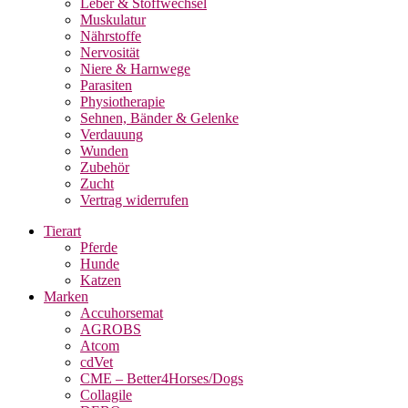
Leber & Stoffwechsel
Muskulatur
Nährstoffe
Nervosität
Niere & Harnwege
Parasiten
Physiotherapie
Sehnen, Bänder & Gelenke
Verdauung
Wunden
Zubehör
Zucht
Vertrag widerrufen
Tierart
Pferde
Hunde
Katzen
Marken
Accuhorsemat
AGROBS
Atcom
cdVet
CME – Better4Horses/Dogs
Collagile