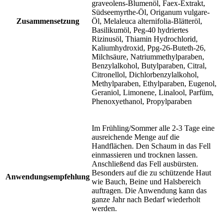
graveolens-Blumenöl, Faex-Extrakt,
Südseemyrthe-Öl, Origanum vulgare-
Zusammensetzung
Öl, Melaleuca alternifolia-Blätteröl,
Basilikumöl, Peg-40 hydriertes
Rizinusöl, Thiamin Hydrochlorid,
Kaliumhydroxid, Ppg-26-Buteth-26,
Milchsäure, Natriummethylparaben,
Benzylalkohol, Butylparaben, Citral,
Citronellol, Dichlorbenzylalkohol,
Methylparaben, Ethylparaben, Eugenol,
Geraniol, Limonene, Linalool, Parfüm,
Phenoxyethanol, Propylparaben
Im Frühling/Sommer alle 2-3 Tage eine
ausreichende Menge auf die
Handflächen. Den Schaum in das Fell
einmassieren und trocknen lassen.
Anschließend das Fell ausbürsten.
Besonders auf die zu schützende Haut
Anwendungsempfehlung
wie Bauch, Beine und Halsbereich
auftragen. Die Anwendung kann das
ganze Jahr nach Bedarf wiederholt
werden.