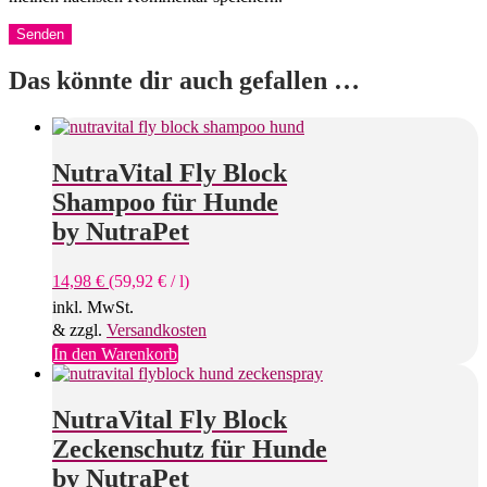
Das könnte dir auch gefallen …
NutraVital Fly Block
Shampoo für Hunde
by NutraPet
14,98
€
(
59,92
€
/
l
)
inkl. MwSt.
& zzgl.
Versandkosten
In den Warenkorb
NutraVital Fly Block
Zeckenschutz für Hunde
by NutraPet