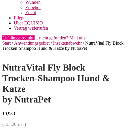
Wunden
Zubehör
Zucht
Pflege
Über EQUISIO
Vertrag widerrufen
Lieblingsprodukt
... nicht gefunden? Mail uns!
Start
/
Anwendungsgebiet
/
Insektenabwehr
/ NutraVital Fly Block
Trocken-Shampoo Hund & Katze by NutraPet
NutraVital Fly Block
Trocken-Shampoo Hund &
Katze
by NutraPet
19,98
€
(
133,20
€
/
l
)