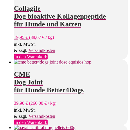
Collagile
Dog bioaktive Kollagenpeptide
für Hunde und Katzen
19,95
€
(
88,67
€
/
kg
)
inkl. MwSt.
& zzgl.
Versandkosten
In den Warenkorb
CME
Dog Joint
für Hunde Better4Dogs
39,90
€
(
266,00
€
/
kg
)
inkl. MwSt.
& zzgl.
Versandkosten
In den Warenkorb