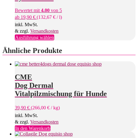
Bewertet mit
4.00
von 5
ab
19,90
€
(
132,67
€
/
l
)
inkl. MwSt.
& zzgl.
Versandkosten
Dieses
Ausführung wählen
Produkt
weist
Ähnliche Produkte
mehrere
Varianten
auf.
Die
CME
Optionen
können
Dog Dermal
auf
Vitalpilzmischung für Hunde
der
Produktseite
gewählt
39,90
€
(
266,00
€
/
kg
)
werden
inkl. MwSt.
& zzgl.
Versandkosten
In den Warenkorb