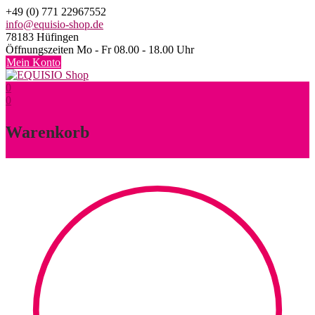
Skip
+49 (0) 771 22967552
to
info@equisio-shop.de
content
78183 Hüfingen
Öffnungszeiten Mo - Fr 08.00 - 18.00 Uhr
Mein Konto
0
0
Warenkorb